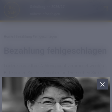
07.
Schulbeginn 2026/27
SEP
nähere Infos folgen
Home
|
Bezahlung Fehlgeschlagen
Bezahlung fehlgeschlagen
Leider konnte Ihre Zahlung nicht verarbeitet werden.
Bitte prüfen Sie Ihre Angaben und versuchen Sie die
Zahlung erneut.
Vielen Dank für Ihr Verständnis.