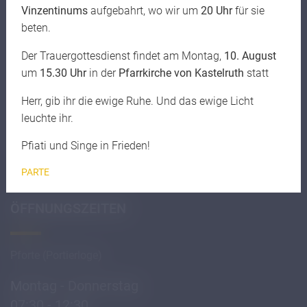
C-Link Login
Vinzentinums
aufgebahrt, wo wir um
20 Uhr
für sie
Bibliothekskatalog
beten.
info
Der Trauergottesdienst findet am Montag,
10. August
LaSis Webmail
um
15.30 Uhr
in der
Pfarrkirche von Kastelruth
statt
IQES
Herr, gib ihr die ewige Ruhe. Und das ewige Licht
Bildungsdirektion
leuchte ihr.
Katechetisches Amt
Unterrichtsministerium
Pfiati und Singe in Frieden!
PARTE
ÖFFNUNGSZEITEN
Pforte (Portierloge)
Montag - Donnerstag
07:30 - 12:30