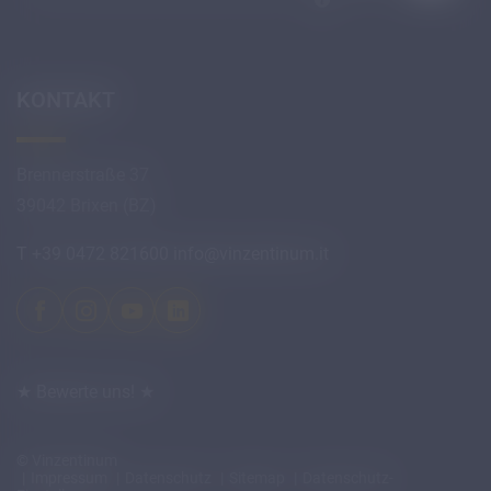
KONTAKT
Brennerstraße 37
39042 Brixen (BZ)
T +39 0472 821600
info@
vinzentinum.
it
★ Bewerte uns! ★
© Vinzentinum
Impressum
Datenschutz
Sitemap
Datenschutz-