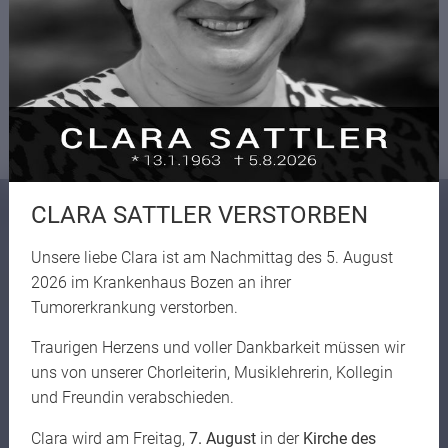
KARTE ÖFFNEN
CLARA SATTLER VERSTORBEN
SERVICE-LINKS
Unsere liebe Clara ist am Nachmittag des 5. August
2026 im Krankenhaus Bozen an ihrer
Tumorerkrankung verstorben.
Digitales Register
Teachino
Traurigen Herzens und voller Dankbarkeit müssen wir
uns von unserer Chorleiterin, Musiklehrerin, Kollegin
Microsoft Login
und Freundin verabschieden.
Adobe Login
Canva Login
Clara wird am Freitag,
7. August
in der
Kirche des