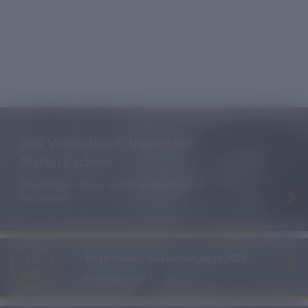
Das Vinzentinum trauert um
Martin Lackner
Ehemaliger Latein- und Griechischlehrer
verstorben
19.
"Boys Voice" - Knabensingtage 2026
AUG
Anmeldung bis 30. Juni