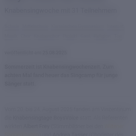
Knabensingwoche mit 31 Teilnehmern
Schule
Mittelschule
Klassisches Gymnasium
Internat
Musik
Chor
Knabenchor
Projekt
Gast
Religion
Top
veröffentlicht am
25.08.2025
Sommerzeit ist Knabensingwochenzeit. Zum
achten Mal fand heuer das Singcamp für junge
Sänger statt.
Vom 20. bis 24. August 2025 fanden am Vinzentinum
die
Knabensingtage BoysVoice
statt. Als Referenten
wirkten
Albert Frey
(Stimmbildner bei den
Wiltener
Sängerknaben
) und
Andrea Tasser
(Chorleiter des