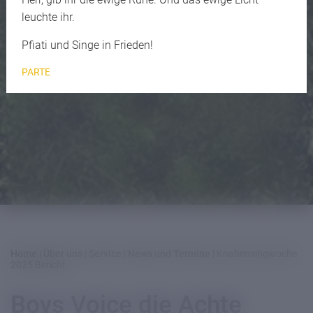
leuchte ihr.
Pfiati und Singe in Frieden!
PARTE
Home
|
Über uns
|
Service
|
News und Termine
|
Knabensingwoche
2025 Bericht
Boys Voice die Achte