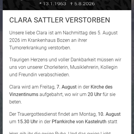
CLARA SATTLER VERSTORBEN
Unsere liebe Clara ist am Nachmittag des 5. August
2026 im Krankenhaus Bozen an ihrer
Tumorerkrankung verstorben.
Traurigen Herzens und voller Dankbarkeit müssen wir
uns von unserer Chorleiterin, Musiklehrerin, Kollegin
und Freundin verabschieden.
Clara wird am Freitag,
7. August
in der
Kirche des
Vinzentinums
aufgebahrt, wo wir um
20 Uhr
für sie
beten.
Der Trauergottesdienst findet am Montag,
10. August
um
15.30 Uhr
in der
Pfarrkirche von Kastelruth
statt
Herr, gib ihr die ewige Ruhe. Und das ewige Licht