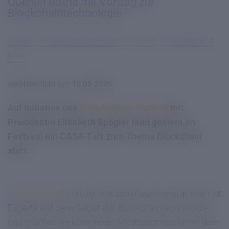
Quentin Botha mit Vortrag zur
Blockchaintechnologie
Schule
Klassisches Gymnasium
Partner
Veranstaltung
Gast
veröffentlicht am
16.05.2026
Auf Initiative des
Club Alpbach Südtirol
mit
Präsidentin Elisabeth Spögler fand gestern im
Festsaal ein CASA-Talk zum Thema Blockchain
statt.
Quentin Botha
von der Wirtschaftsuniversität Wien ist
Experte auf dem Gebiet der Blockchaintechnologie
und brachte die komplexen Mechanismen hinter dem