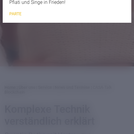
Pfiati und Singe in Frieden!
PARTE
Home
|
Über uns
|
Service
|
News und Termine
|
CASA-Talk
Blockchain
Komplexe Technik
verständlich erklärt