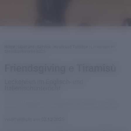
Home
|
Über uns
|
Service
|
News und Termine
|
Leckereien im
Sprachunterricht 2025
Friendsgiving e Tiramisù
Leckereien im Englisch- und
Italienischunterricht
Schule
Mittelschule
Klassisches Gymnasium
Projekt
veröffentlicht am
02.12.2025