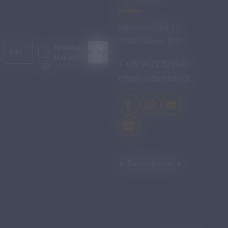
Brennerstraße 37
39042 Brixen (BZ)
Einwilligung
Anfragen
E-Mail*
Marketing*
T +39 0472 821600
info@
vinzentinum.
it
★ Bewerte uns! ★