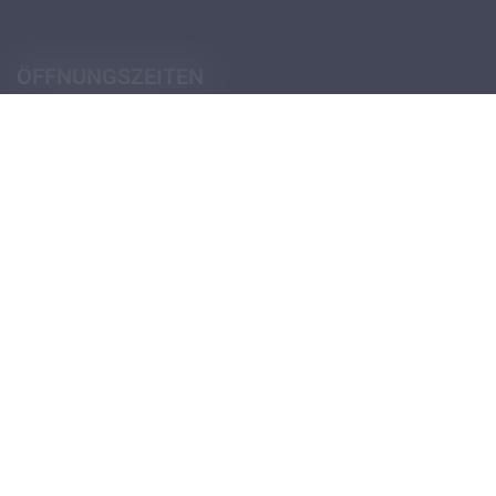
ÖFFNUNGSZEITEN
Pforte (Portierloge)
Montag - Donnerstag
07:30 - 12:30
14:00 - 18:00
Freitag
07:30 - 12:30
13:30 - 18:00
Öffnungszeiten Schulsekretariat
Öffnungszeiten Verwaltungssekretariat