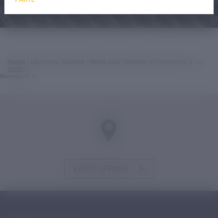
Home
|
Über uns
|
Service
|
News und Termine
|
Elternabend 3. Kl.
2020
Elternabend 3. Kl.
KARTE ÖFFNEN