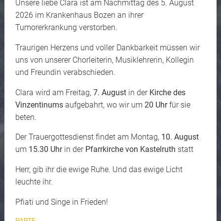
Unsere liebe Clara ist am Nachmittag des 5. August
2026 im Krankenhaus Bozen an ihrer
Tumorerkrankung verstorben.
Traurigen Herzens und voller Dankbarkeit müssen wir
uns von unserer Chorleiterin, Musiklehrerin, Kollegin
und Freundin verabschieden.
Clara wird am Freitag,
7. August
in der
Kirche des
Vinzentinums
aufgebahrt, wo wir um
20 Uhr
für sie
beten.
Der Trauergottesdienst findet am Montag,
10. August
um
15.30 Uhr
in der
Pfarrkirche von Kastelruth
statt
Herr, gib ihr die ewige Ruhe. Und das ewige Licht
leuchte ihr.
Pfiati und Singe in Frieden!
PARTE