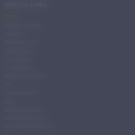
SERVICE-LINKS
Digitales Register
Teachino
Microsoft Login
Adobe Login
Canva Login
C-Link Login
Bibliothekskatalog
info
LaSis Webmail
IQES
Bildungsdirektion
Katechetisches Amt
Unterrichtsministerium