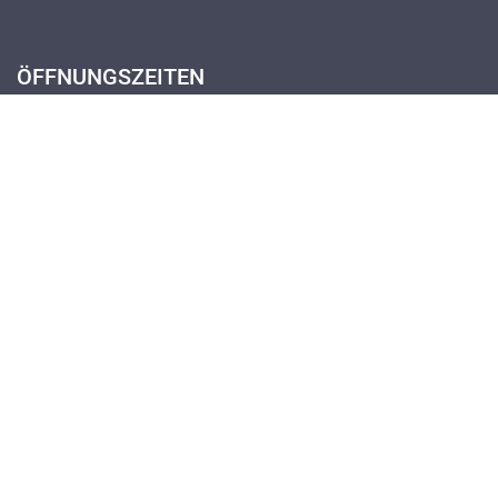
ÖFFNUNGSZEITEN
Pforte (Portierloge)
Montag - Donnerstag
07:30 - 12:30
14:00 - 18:00
Freitag
07:30 - 12:30
13:30 - 18:00
Öffnungszeiten Schulsekretariat
Öffnungszeiten Verwaltungssekretariat