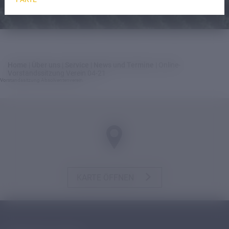
Home
|
Über uns
|
Service
|
News und Termine
|
Online-
Vorstandssitzung Verein 04-21
Vorstandssitzung Absolventenverein
KARTE ÖFFNEN