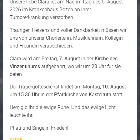
Unsere liebe Clara ist am Nachmittag des 5. August
2026 im Krankenhaus Bozen an ihrer
Tumorerkrankung verstorben.
Traurigen Herzens und voller Dankbarkeit müssen wir
uns von unserer Chorleiterin, Musiklehrerin, Kollegin
und Freundin verabschieden.
Clara wird am Freitag,
7. August
in der
Kirche des
Vinzentinums
aufgebahrt, wo wir um
20 Uhr
für sie
beten.
Der Trauergottesdienst findet am Montag,
10. August
um
15.30 Uhr
in der
Pfarrkirche von Kastelruth
statt
Herr, gib ihr die ewige Ruhe. Und das ewige Licht
leuchte ihr.
Pfiati und Singe in Frieden!
PARTE