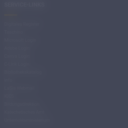
SERVICE-LINKS
Digitales Register
Teachino
Microsoft Login
Adobe Login
Canva Login
C-Link Login
Bibliothekskatalog
info
LaSis Webmail
IQES
Bildungsdirektion
Katechetisches Amt
Unterrichtsministerium