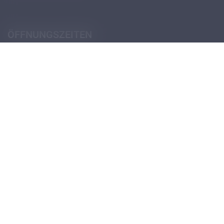
ÖFFNUNGSZEITEN
Pforte (Portierloge)
Montag - Donnerstag
07:30 - 12:30
14:00 - 18:00
Freitag
07:30 - 12:30
13:30 - 18:00
Öffnungszeiten Schulsekretariat
Öffnungszeiten Verwaltungssekretariat