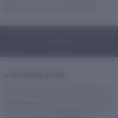
großen
Hallenfußballturnier
der Katholischen
Internate Österreichs, Bayerns und Südtirols.
Es wird Zeit, unsere Freizeit wieder zu einer freien Zeit
zu machen.
Ernst Ferstl
In der Ruhe liegt die Kraft
Gleichzeitig möchten wir aber die Schülerinnen und
Schüler dazu anregen, in der Gestaltung ihrer Freizeit
selbst initiativ und aktiv
zu werden oder auch einmal
ihr Menschenrecht auf
Langeweile
in Anspruch zu
nehmen. Die
Gruppenräume, Spielsäle und