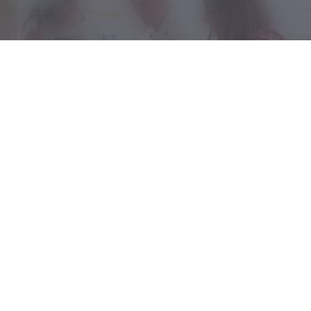
Übung macht den Meister
Wer sich in seiner Freizeit
musikalisch
betätigen
möchte, findet im Vinzentinum reichlich Gelegenheit
dazu. Schüler/-innen, die ein
Instrument
spielen,
können in den
Übungsräumen
im Tiefparterre an
ihrer Technik feilen. Und wer nicht nur gerne