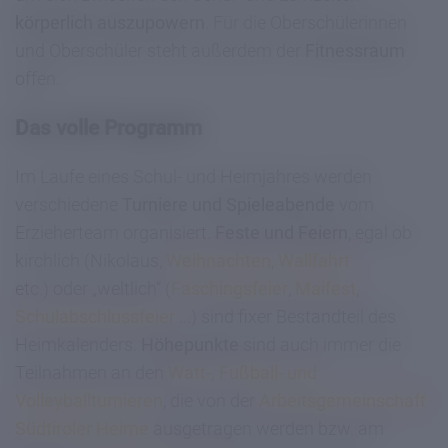
körperlich auszupowern
. Für die Oberschülerinnen
und Oberschüler steht außerdem der
Fitnessraum
offen.
Das volle Programm
Im Laufe eines Schul- und Heimjahres werden
verschiedene
Turniere und Spieleabende
vom
Erzieherteam organisiert.
Feste und Feiern
, egal ob
kirchlich (Nikolaus,
Weihnachten
,
Wallfahrt
etc.) oder „weltlich“ (
Faschingsfeier
,
Maifest
,
Schulabschlussfeier
...) sind fixer Bestandteil des
Heimkalenders.
Höhepunkte
sind auch immer die
Teilnahmen an den
Watt-, Fußball- und
Volleyballturnieren
, die von der
Arbeitsgemeinschaft
Südtiroler Heime
ausgetragen werden bzw. am