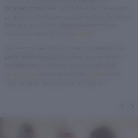
Erzieherzimmer
bieten Möglichkeit die Freizeit nach
persönlichen Vorlieben zu gestalten. Sei es bei einem
Brettspiel, einer kleinen Bastelei oder mit einem
spannenden Buch aus der
Bibliothek
.
Sollte einmal der Schuh drücken und Bedarf für ein
persönliches Gespräch
bestehen, können sich die
Schülerinnen und Schüler vertrauensvoll an die
Erzieher/-innen
wenden. Auch der
Spiritual
steht
regelmäßig für Gespräche zur Verfügung.