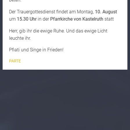
Der Trauergottesdienst findet am Montag,
10. August
um
15.30 Uhr
in der
Pfarrkirche von Kastelruth
statt
Herr, gib ihr die ewige Ruhe. Und das ewige Licht
leuchte ihr.
Pfiati und Singe in Frieden!
PARTE