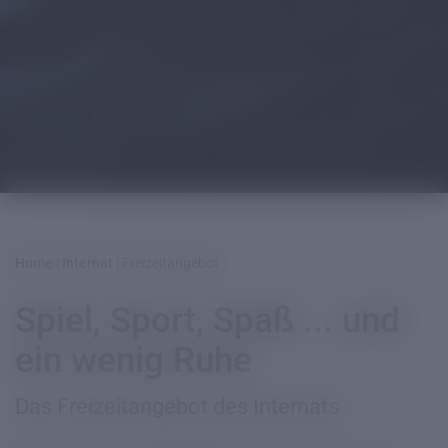
Home
|
Internat
|
Freizeitangebot
Spiel, Sport, Spaß ... und
ein wenig Ruhe
Das Freizeitangebot des Internats