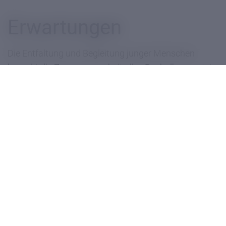
Erwartungen
Die Entfaltung und Begleitung junger Menschen
braucht die Zusammenarbeit aller. Deshalb erwartet
sich das Vinzentinum, dass die...
Schülerinnen und Schüler
bereit sind an sich zu arbeiten und ihre
Persönlichkeit zu entfalten
den schulischen Anforderungen gerecht werden
grundlegende soziale Fähigkeiten mitbringen
die christlich-humanistische Grundausrichtung
bejahen