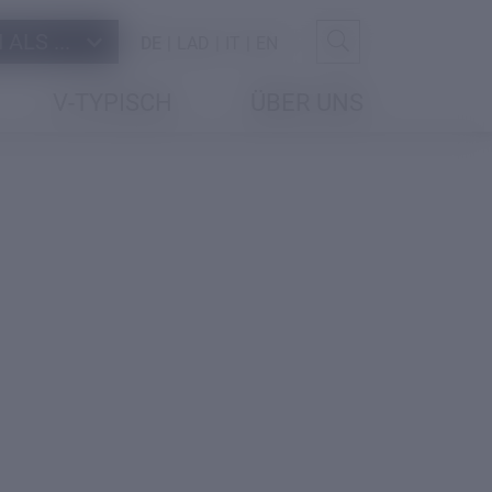
ALS ...
DE
LAD
IT
EN
V-TYPISCH
ÜBER UNS