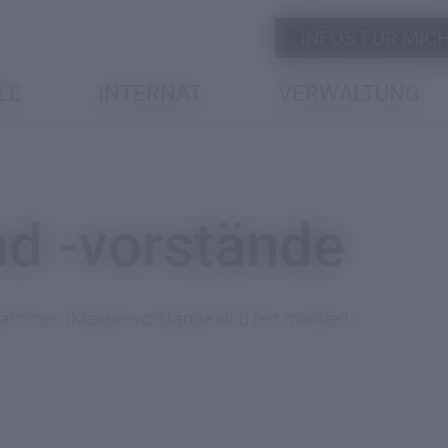
INFOS FÜR MICH 
LE
INTERNAT
VERWALTUNG
nd -vorstände
usammen (Klassenvorstände sind fett markiert):