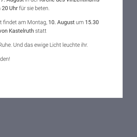
m
20 Uhr
für sie beten.
st findet am Montag,
10. August
um
15.30
 von Kastelruth
statt
 Ruhe. Und das ewige Licht leuchte ihr.
eden!