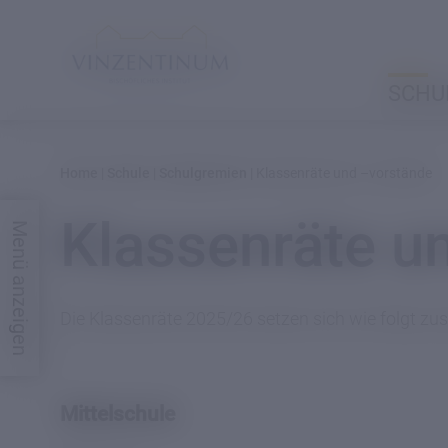
SCHU
Home
|
Schule
|
Schulgremien
|
Klassenräte und –vorstände
SCHULE
Klassenräte u
Menü anzeigen
Mittelschule
Klassisches
Die Klassenräte 2025/26 setzen sich wie folgt z
Gymnasium
Bibliothek
Mittelschule
Ausstattung