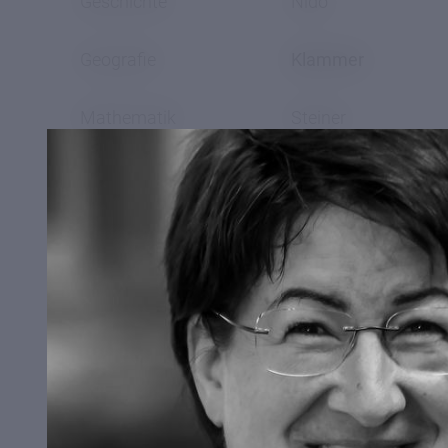
Geschichte
Nido
Geografie
Klammer
Mathematik
Steiner
Naturwissenschaften
Steiner
Technik
Lantschner
Kunst
Klammer
Musik
Tasser
Bewegung und Sport
Wachtler