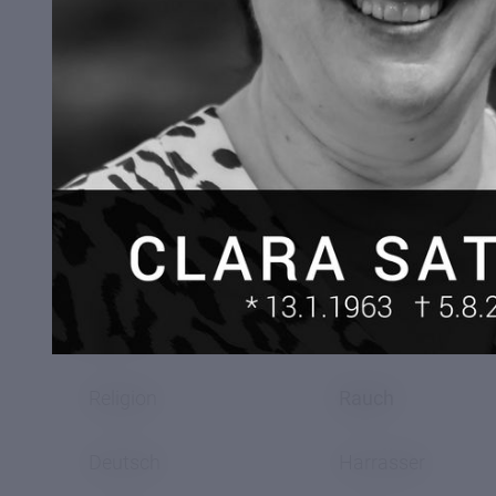
FÜ-Lernen
Klammer
Klammer
Lernberatung
Julia Nussbaumer
Wahlfach
Sattler / Tasser
Klasse 2A
Religion
Rauch
Deutsch
Harrasser