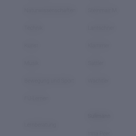
und –
Naturwissenschaften
Steinmair M.
vorstände
Technik
Lantschner
Fachgruppen
Kunst
Klammer
Musiklehrerkonferenz
Musik
Sattler
Bibliotheksrat
Einschreibung
Bewegung und Sport
Wachtler
FÜ-Lernen
Sullmann
Lernberatung
Irina Peer