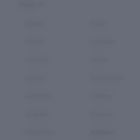
Klasse 1A
Direktion
&
Religion
Rauch
Kollegium
Deutsch
Harrasser
Schulgremien
Italienisch
Rancan
Schulrat
Englisch
Sulzenbacher
Elternrat
Lehrerrat
Geschichte
Klammer
Schülerrat
Geografie
Klammer
Klassensprecherkonferenz
Mathematik
Sullmann
Klassenräte