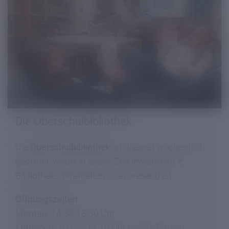
Die Oberschulbibliothek
Die
Oberschulbibliothek
ist dreimal wöchentlich
geöffnet, wobei in dieser Zeit jeweils ein/-e
Bibliotheksmitarbeiter/-in anwesend ist.
Öffnungszeiten
Montag: 14.30-15.30 Uhr
Mittwoch: 10.55 - 11.10 Uhr (große Pause)