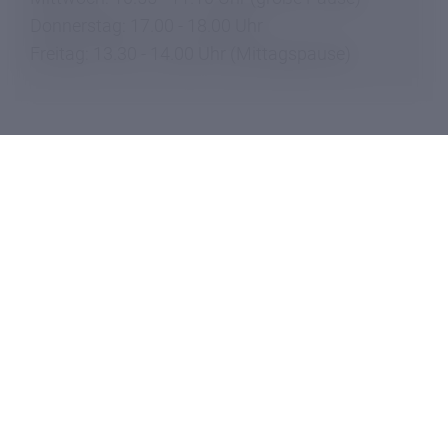
Donnerstag: 17.00 - 18.00 Uhr
Freitag: 13.30 - 14.00 Uhr (Mittagspause)
Die Lehrmittelbibliothek
Dem Professorenkollegium steht im
Konferenzzimmer eine Vielzahl an Büchern, DVD,
CD-ROM und anderen didaktischen Unterlagen
aus allen Fachbereichen zur Verfügung.