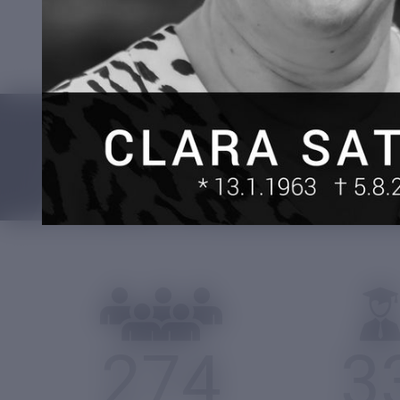
sind Grundpfeiler des humanistischen Geistes und
274
3