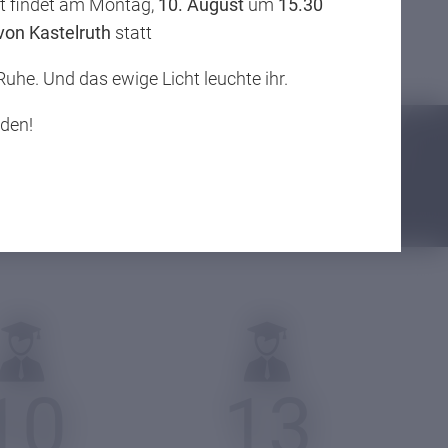
st findet am Montag,
10. August
um
15.30
reiches Leben.
 von Kastelruth
statt
 Ruhe. Und das ewige Licht leuchte ihr.
eden!
10
13