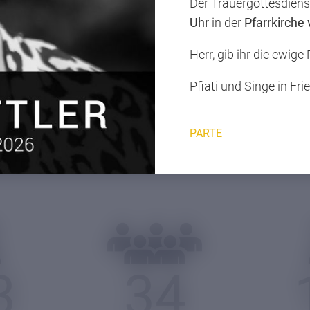
Der Trauergottesdien
 wichtige Voraussetzungen für ein glückliches und erfolg
Uhr
in der
Pfarrkirche
Herr, gib ihr die ewige
Pfiati und Singe in Fri
Nur wer selbst brennt, kann Feuer in anderen entfachen.
PARTE
Augustinus von Hippo
3
34