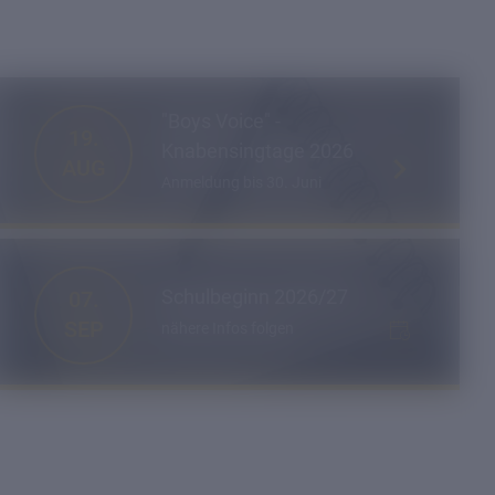
"Boys Voice" -
19.
Knabensingtage 2026
AUG
Anmeldung bis 30. Juni
Horaz'sche Weisheiten
mit der Septima
Schulbeginn 2026/27
07.
Schüler/-innen gestalten "Auf ein Wort" auf
RAI Südtirol
SEP
nähere Infos folgen