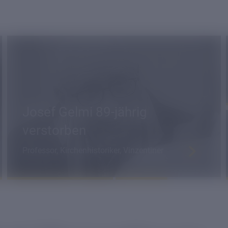
Josef Gelmi 89-jährig
verstorben
Professor, Kirchenhistoriker, Vinzentiner