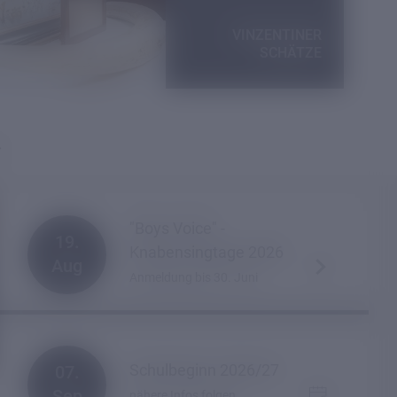
VINZENTINER
SCHÄTZE
"Boys Voice" -
19.
Knabensingtage 2026
Aug
Anmeldung bis 30. Juni
Schulbeginn 2026/27
07.
Sep
nähere Infos folgen