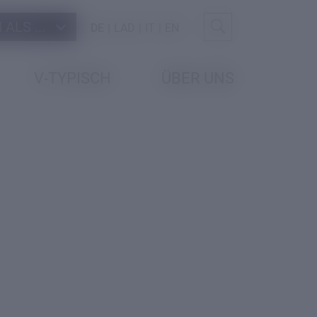
ALS ...
DE
LAD
IT
EN
V-TYPISCH
ÜBER UNS