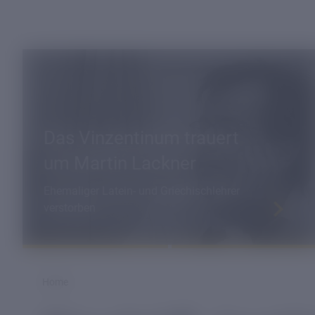
Das Vinzentinum trauert
um Martin Lackner
Ehemaliger Latein- und Griechischlehrer
verstorben
Home