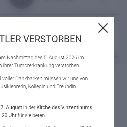
Josef Gelmi 89-jährig
verstorben
Bezirksinfomesse 2026
02.
04.08.2026
TLER VERSTORBEN
Oct
nähere Infos folgen
Professor, Kirchenhistoriker, Vinzentiner
t am Nachmittag des 5. August 2026 im
 ihrer Tumorerkrankung verstorben.
ALLE NEWS & TERMINE
 voller Dankbarkeit müssen wir uns von
Musiklehrerin, Kollegin und Freundin
,
7. August
in der
Kirche des Vinzentinums
ets den Menschen als Ganzes im Blick haben.
m
20 Uhr
für sie beten.
niemals auf.
Flexibilität im Denken
und ein breiter
 für das eigene Handeln
und Selbstständigkeit