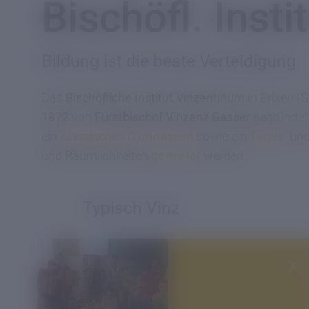
Bischöfl. Inst
Bildung ist die beste Verteidigung
Das
Bischöfliche Institut Vinzentinum
in Brixen (
1872
von
Fürstbischof Vinzenz Gasser
gegründet
ein
Klassisches Gymnasium
sowie ein
Tages-
un
und Räumlichkeiten
gemietet
werden.
Typisch Vinz