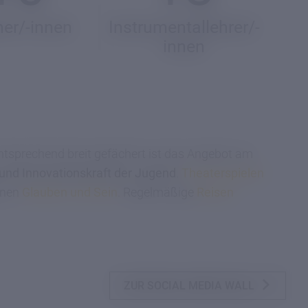
her/-innen
Instrumentallehrer/-
innen
sprechend breit gefächert ist das Angebot am
 und Innovationskraft der Jugend
.
Theaterspielen
enen
Glauben und Sein
. Regelmäßige
Reisen
ZUR SOCIAL MEDIA WALL