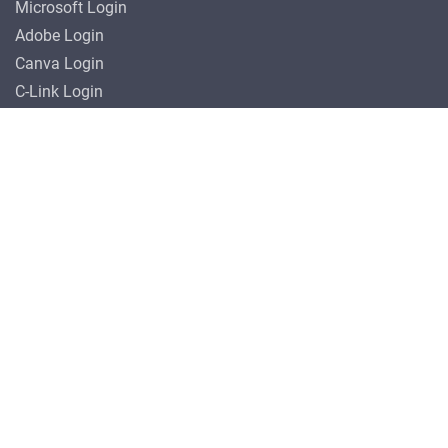
Microsoft Login
Adobe Login
Canva Login
C-Link Login
Bibliothekskatalog
info
LaSis Webmail
IQES
Bildungsdirektion
Katechetisches Amt
Unterrichtsministerium
ÖFFNUNGSZEITEN