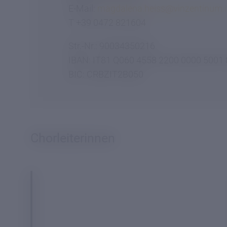
E-Mail:
magdalena.heiss@
vinzentinum.
i
T +39 0472 821604
Str.-Nr.: 90034350216
IBAN: IT81 Q060 4558 2200 0000 5001
BIC: CRBZIT2B050
Chorleiterinnen