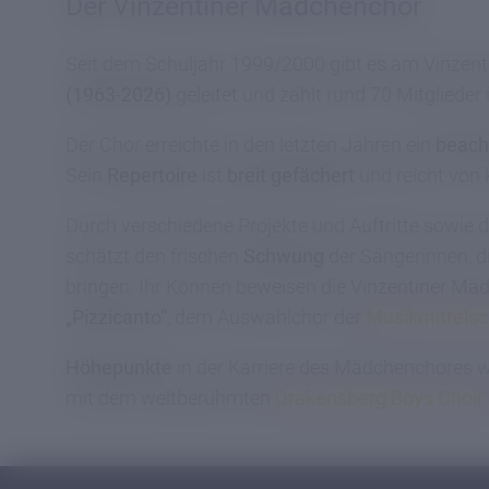
Der Vinzentiner Mädchenchor
Sport
Seit dem Schuljahr 1999/2000 gibt es am Vinze
Feiern
(1963-2026)
geleitet und zählt rund 70 Mitglieder
Der Chor erreichte in den letzten Jahren ein
beach
Sein
Repertoire
ist
breit gefächert
und reicht von
Durch verschiedene Projekte und Auftritte sowie 
schätzt den frischen
Schwung
der Sängerinnen, d
bringen. Ihr Können beweisen die Vinzentiner Mä
„Pizzicanto“
, dem Auswahlchor der
Musikmittels
Höhepunkte
in der Karriere des Mädchenchores 
mit dem weltberühmten
Drakensberg Boys Choir