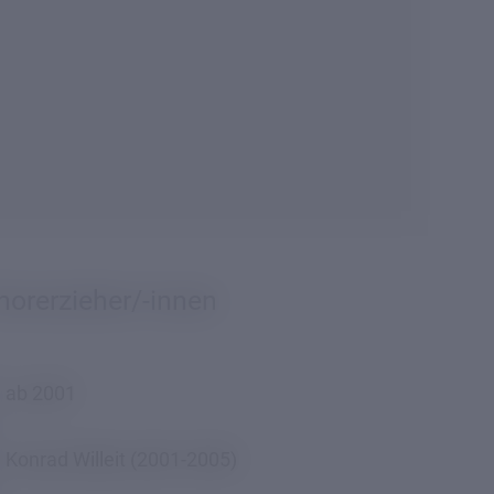
horerzieher/-innen
ab 2001
Konrad Willeit (2001-2005)