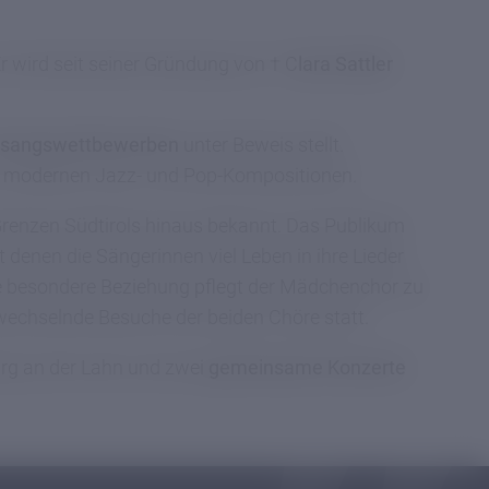
 wird seit seiner Gründung von † C
lara Sattler
sangswettbewerben
unter Beweis stellt.
zu modernen Jazz- und Pop-Kompositionen.
Grenzen Südtirols hinaus bekannt. Das Publikum
it denen die Sängerinnen viel Leben in ihre Lieder
ne besondere Beziehung pflegt der Mädchenchor zu
wechselnde Besuche der beiden Chöre statt.
rg an der Lahn und zwei
gemeinsame Konzerte