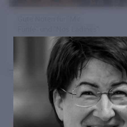
Gute Noten für "Mir
Fünfe" und "Nos Ladines"
19.04.2026
Vinzentinerinnen beim 7.
Volksmusikwettbewerb
In der Presse ...