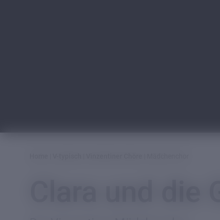
Mädchenchor
Theater am
Vinzentinum
Hausbar
Vinz
on
Tour
Home
|
V-typisch
|
Vinzentiner Chöre
|
Mädchenchor
Tage der
Clara und die 
Hausgemeinschaft
klar.text