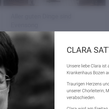
Aller guten Dinge sind
Evensong
14.03.2026
Zum dritten Mal ein gesungenes
CLARA SAT
Abendgebet im Brixner Dom
Unsere liebe Clara is
Krankenhaus Bozen an
Traurigen Herzens und
unserer Chorleiterin, 
verabschieden.
Clara wird am Freitag