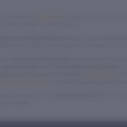
ntinum neben dem
Knabenchor
auch einen Mädchenchor. Er
 im Alter zwischen 11 und 18 Jahren.
tliches musikalisches Niveau
, das er immer wieder bei
Ge
 klassischem Liedgut über volkstümliche Weisen bis hin 
durch
mehrere Auszeichnungen
wurde der Chor über die 
ie
gute Intonation
und die
choreografischen Elemente
, m
dchen auch immer wieder bei kleineren
Konzertreisen
. Ei
chule Bergmannstraße
in Dornbirn. Regelmäßig finden ab
waren die Teilnahme am
„Harmoniefestival 2011“
in Limbu
aus Südafrika.