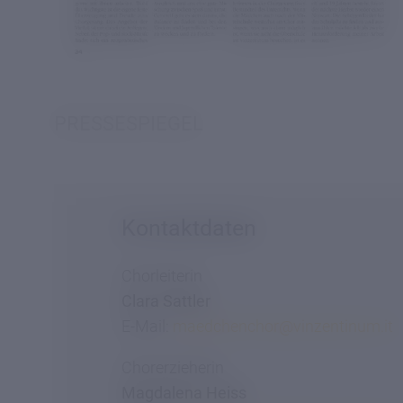
PRESSESPIEGEL
Kontaktdaten
Chorleiterin
Clara Sattler
E-Mail:
maedchenchor@
vinzentinum.
it
Chorerzieherin
Magdalena Heiss