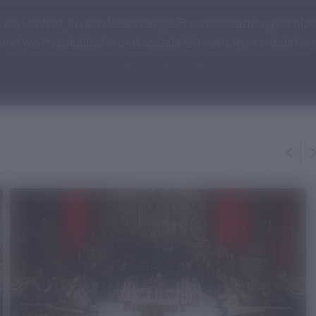
t ein Umfeld, in dem lebenslange Freundschaften geschl
und wo musikalische und soziale Erinnerungen entstehen
Chorleiterin Clara Sattler