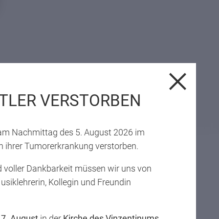
Erfolge für Vinzentiner
Musiker/-innen
11.03.2026
Landeswettbewerb prima la musica Tirol
TLER VERSTORBEN
2026
t am Nachmittag des 5. August 2026 im
 ihrer Tumorerkrankung verstorben.
ALLE NEWS & TERMINE
 voller Dankbarkeit müssen wir uns von
Musiklehrerin, Kollegin und Freundin
,
7. August
in der
Kirche des Vinzentinums