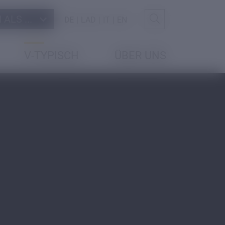
ALS ...
DE
LAD
IT
EN
V-TYPISCH
ÜBER UNS