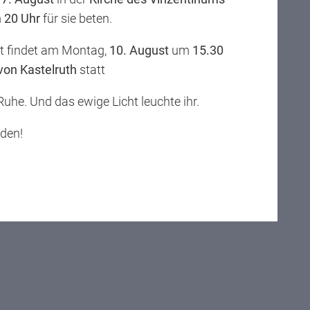
m
20 Uhr
für sie beten.
im Vinzentiner Mädchenchor und stehen seit
chlecht vorbehaltenen Domäne des
st findet am Montag,
10. August
um
15.30
ttler, Initiatorin und seit den Anfängen
 von Kastelruth
statt
ngen und Freuden - und die Aktivitäten im
 Ruhe. Und das ewige Licht leuchte ihr.
eden!