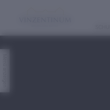
SCHU
V-
Menü anzeigen
TYPISCH
Spiritualität
Vinzentiner
Chöre
Knabenchor