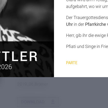
aufgebahrt, wo wir u
Seit 20 Jahren singen "Clara und die Gitschn" 
1999 in der bis dahin nur dem männlichen Ges
Der Trauergottesdien
Vinzentinums sehr erfolgreich ihre Frau. Clara Sa
Uhr
in der
Pfarrkirche
Chorleiterin, gibt Einblick in die Herausforderu
Herr, gib ihr die ewige
Jubiläumsjahr.
Pfiati und Singe in Fri
PARTE
"Singen ist Ventil und Balsam"
2019_06 Brixner
DOWNLOAD