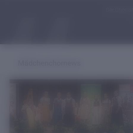
Der Chor is
Mädchenchornews