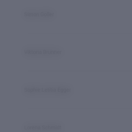
Direktion
Simon Goller
&
Kollegium
Schulgremien
Viktoria Brunner
Schulrat
Elternrat
Lehrerrat
Sophie Letitia Egger
Schülerrat
Klassensprecherkonferenz
Klassenräte
Lorena Schmidt