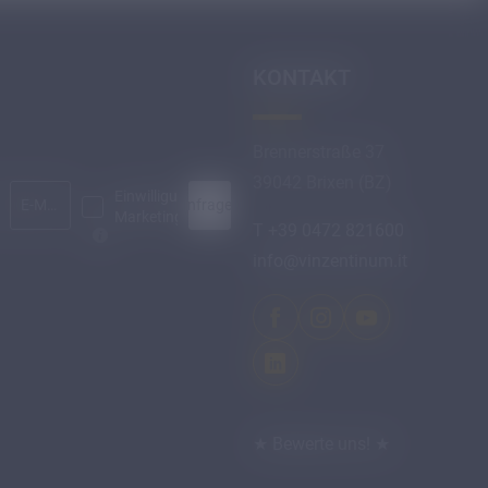
KONTAKT
Brennerstraße 37
39042 Brixen (BZ)
Einwilligung
Anfragen
E-Mail*
Marketing*
T +39 0472 821600
info@
vinzentinum.
it
★ Bewerte uns! ★