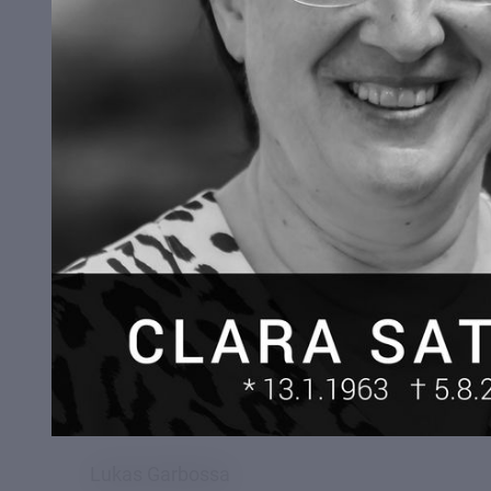
Ellen Maria Bartels
Leopold Holzer
Noah Unterpertinger
Lukas Garbossa