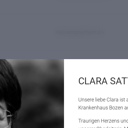
Klassensprecherin 2A
Vizeklassensprecher 2A
CLARA SAT
Unsere liebe Clara is
Klassensprecher 2B
Krankenhaus Bozen an
Traurigen Herzens und