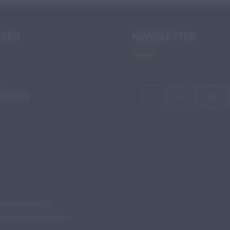
ITEN
NEWSLETTER
)
Anrede
erstag
Vorname
Nachname*
hulsekretariat
rwaltungssekretariat