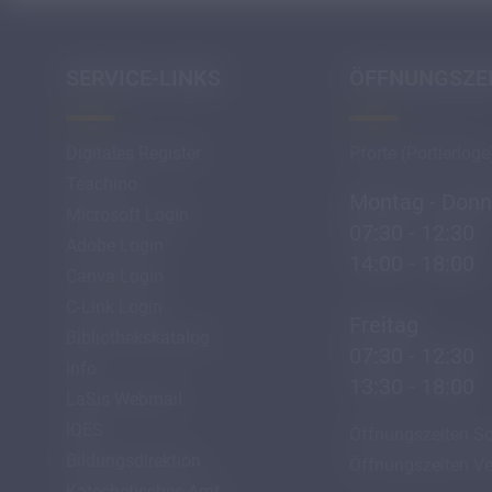
SERVICE-LINKS
ÖFFNUNGSZE
Digitales Register
Pforte (Portierloge
Teachino
Montag - Donn
Microsoft Login
07:30 - 12:30
Adobe Login
14:00 - 18:00
Canva Login
C-Link Login
Freitag
Bibliothekskatalog
07:30 - 12:30
info
13:30 - 18:00
LaSis Webmail
IQES
Öffnungszeiten Sc
Bildungsdirektion
Öffnungszeiten Ve
Katechetisches Amt