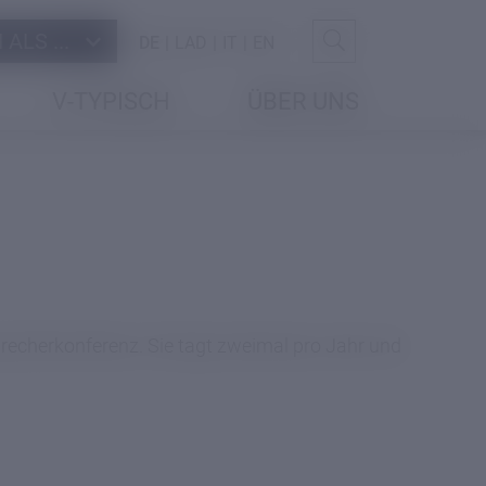
ALS ...
DE
LAD
IT
EN
V-TYPISCH
ÜBER UNS
recherkonferenz. Sie tagt zweimal pro Jahr und