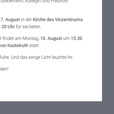
Musiklehrerin, Kollegin und Freundin
,
7. August
in der
Kirche des Vinzentinums
m
20 Uhr
für sie beten.
st findet am Montag,
10. August
um
15.30
 von Kastelruth
statt
 Ruhe. Und das ewige Licht leuchte ihr.
eden!