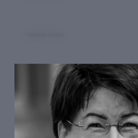
und –
vorstände
Vanessa Lehner
Fachgruppen
Musiklehrerkonferenz
Bibliotheksrat
Raphael Waldboth
Einschreibung
Matthias Holzer