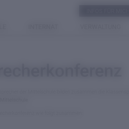
INFOS FÜR MICH 
LE
INTERNAT
VERWALTUNG
recherkonferenz
-sprecher der Mittelschule bilden zusammen die Klassensp
 Mittelschule
.
recherkonferenz wie folgt zusammen: