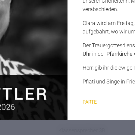
unserer Chorleiterin, 
verabschieden.
Vizeklassensprecherin 2B
Clara wird am Freitag
aufgebahrt, wo wir u
Der Trauergottesdien
Klassensprecher 3A
Uhr
in der
Pfarrkirche
Herr, gib ihr die ewige
Pfiati und Singe in Fri
Vizeklassensprecher 3A
PARTE
Klassensprecher 3B