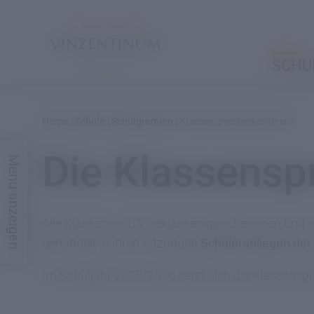
SCHU
Home
|
Schule
|
Schulgremien
|
Klassensprecherkonferenz
SCHULE
Die Klassensp
Menü anzeigen
Mittelschule
Klassisches
Alle Klassen- und Vizeklassensprecherinnen und 
Gymnasium
behandelt in ihren Sitzungen
Schüleranliegen der
Bibliothek
Im Schuljahr 2025/2026 setzt sich die Klassensp
Ausstattung