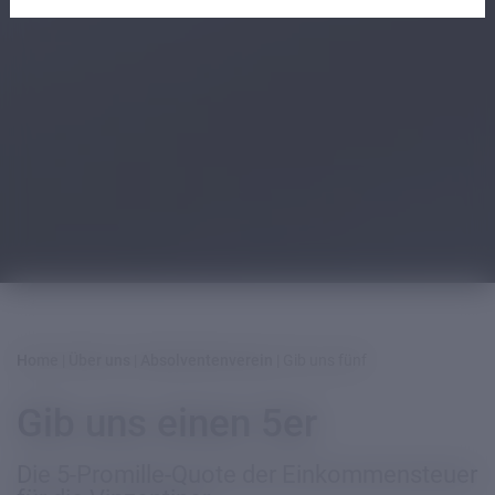
Home
|
Über uns
|
Absolventenverein
|
Gib uns fünf
Gib uns einen 5er
Die 5-Promille-Quote der Einkommensteuer