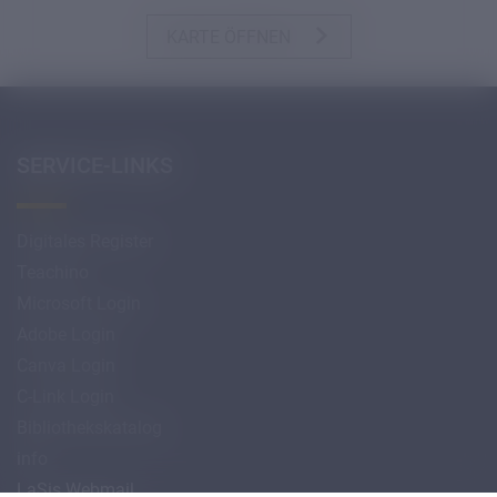
KARTE ÖFFNEN
SERVICE-LINKS
Digitales Register
Teachino
Microsoft Login
Adobe Login
Canva Login
C-Link Login
Bibliothekskatalog
info
LaSis Webmail