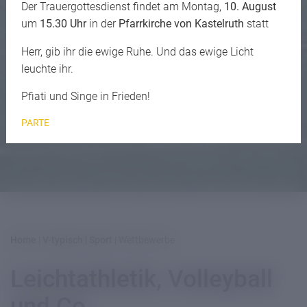
Der Trauergottesdienst findet am Montag,
10. August
um
15.30 Uhr
in der
Pfarrkirche von Kastelruth
statt
Herr, gib ihr die ewige Ruhe. Und das ewige Licht
leuchte ihr.
Pfiati und Singe in Frieden!
PARTE
Home
|
V-typisch
|
Sport
|
Wettbewerbe
Leichtathletik, Volleyball
und Co.