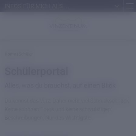
INFOS FÜR MICH ALS ...
Home
|
Schüler
Schülerportal
Alles, was du brauchst, auf einen Blick
Du kennst das Vinz. Daher nicht viel Schnickschnack.
Keine schönen Fotos und keine schwulstigen
Beschreibungen. Nur das Wichtigste.