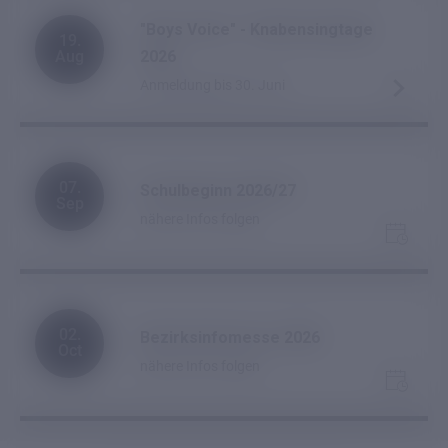
"Boys Voice" - Knabensingtage
19.
Aug
2026
Anmeldung bis 30. Juni
07.
Schulbeginn 2026/27
Sep
nähere Infos folgen
02.
Bezirksinfomesse 2026
Oct
nähere Infos folgen