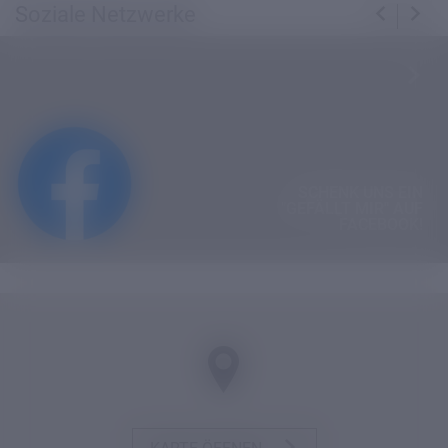
Soziale Netzwerke
SCHENK UNS EIN
"GEFÄLLT MIR" AUF
FACEBOOK!