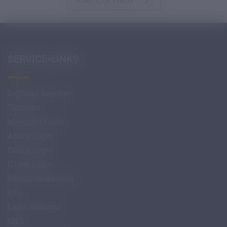
KARTE ÖFFNEN
SERVICE-LINKS
Digitales Register
Teachino
Microsoft Login
Adobe Login
Canva Login
C-Link Login
Bibliothekskatalog
info
LaSis Webmail
IQES