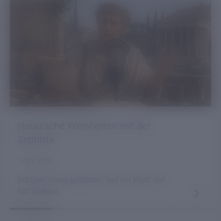
Horaz'sche Weisheiten mit der
Septima
12.07.2026
Schüler/-innen gestalten "Auf ein Wort" auf
RAI Südtirol