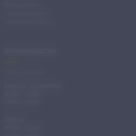
Bildungsdirektion
Katechetisches Amt
Unterrichtsministerium
ÖFFNUNGSZEITEN
Pforte (Portierloge)
Montag - Donnerstag
07:30 - 12:30
14:00 - 18:00
Freitag
07:30 - 12:30