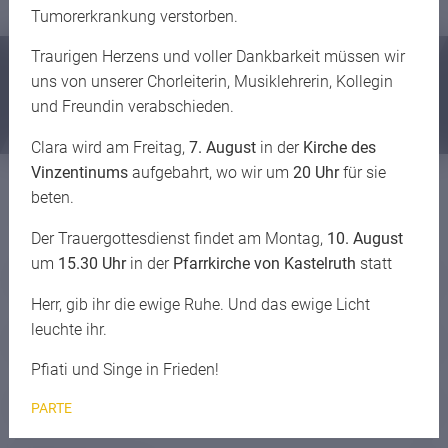
Tumorerkrankung verstorben.
Traurigen Herzens und voller Dankbarkeit müssen wir
Also lautet ein Beschluss, dass der Mensch was
uns von unserer Chorleiterin, Musiklehrerin, Kollegin
lernen muss.
und Freundin verabschieden.
Wilhelm Busch
Clara wird am Freitag,
7. August
in der
Kirche des
Vinzentinums
aufgebahrt, wo wir um
20 Uhr
für sie
beten.
DEINE VERTRETUNG
Der Trauergottesdienst findet am Montag,
10. August
um
15.30 Uhr
in der
Pfarrkirche von Kastelruth
statt
Schülerrat
Herr, gib ihr die ewige Ruhe. Und das ewige Licht
leuchte ihr.
Klassensprecherkonferenz
Pfiati und Singe in Frieden!
Heimrat
PARTE