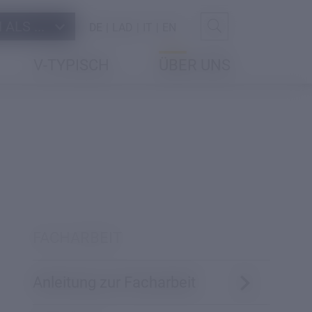
ALS ...
DE
LAD
IT
EN
V-TYPISCH
ÜBER UNS
FACHARBEIT
Anleitung zur Facharbeit