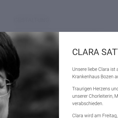
GESTALTUNG
Plakatgestaltung
CLARA SAT
Seitenlayout
Unsere liebe Clara is
Thesenblatt
Krankenhaus Bozen an
Grafikdesign
Traurigen Herzens und
unserer Chorleiterin, 
verabschieden.
Bildquellen
Clara wird am Freitag