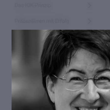
Das IOK-Prinzip
Vinz-
Panorama
Präsentieren mit Erfolg
Vinzentiner
Rhetorik
Schätze
Jahresbericht
Hinweise Präsentationen
Absolventenverein
Feedbackraster Präsentationen
Stiftung
Netzwerk
Service
RECHERCHE/QUELLENANGABEN
Kontakt