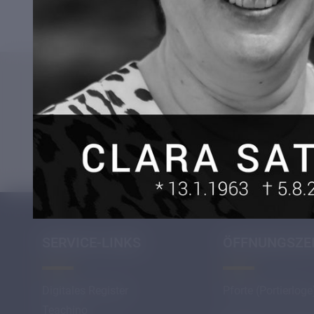
Internetrecherche
und
Anfahrt
SERVICE-LINKS
ÖFFNUNGSZE
Digitales Register
Pforte (Portierloge
Teachino