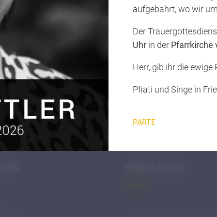
aufgebahrt, wo wir u
Der Trauergottesdien
Uhr
in der
Pfarrkirche
Herr, gib ihr die ewige
Pfiati und Singe in Fri
PARTE
ITEN
NEWSLETTER
)