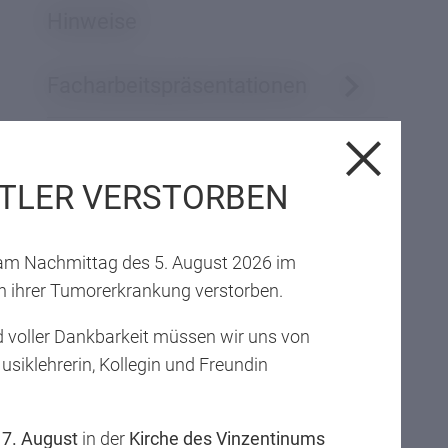
Hinweise
Facharbeitspräsentationen
Übersicht
TLER VERSTORBEN
Facharbeitspräsentationen
t am Nachmittag des 5. August 2026 im
Feedbackraster
 ihrer Tumorerkrankung verstorben.
 voller Dankbarkeit müssen wir uns von
Facharbeitspräsentationen
Musiklehrerin, Kollegin und Freundin
Bewertungsraster
,
7. August
in der
Kirche des Vinzentinums