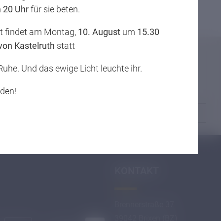
m
20 Uhr
für sie beten.
Facharbeitspräsentationen
st findet am Montag,
10. August
um
15.30
 von Kastelruth
statt
 Ruhe. Und das ewige Licht leuchte ihr.
eden!
KARTE ÖFFNEN
KONTAKT
Brennerstraße 37
39042 Brixen (BZ)