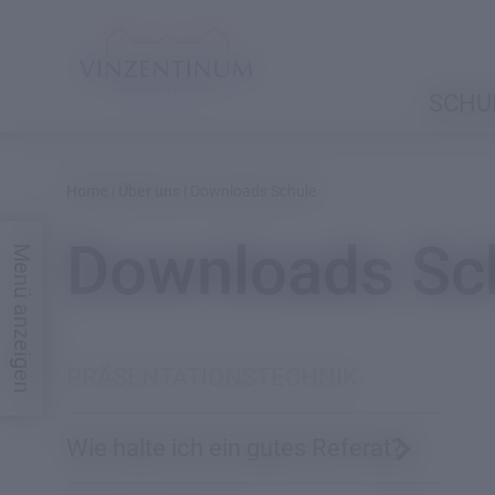
SCHU
Home
|
Über uns
|
Downloads Schule
ÜBER
Downloads Sc
Menü anzeigen
UNS
Leitbild
Regens
PRÄSENTATIONSTECHNIK
&
Wie halte ich ein gutes Referat?
Leitung