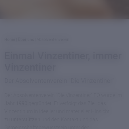
Home
|
Über uns
|
Absolventenverein
Einmal Vinzentiner, immer
Vinzentiner
Der Absolventenverein "Die Vinzentiner"
Der Absolventenverein "Die Vinzentiner" EO wurde im
Jahr
1990
gegründet. Er verfolgt das Ziel, das
Vinzentinum in ideeller und materieller Hinsicht
zu
unterstützen
und den Kontakt und das
Gemeinschaftsbewusstsein unter den