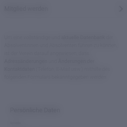
Mitglied werden
Um eine vollständige und
aktuelle Datenbank
der
Absolventinnen und Absolventen führen zu können,
ist der Verein darauf angewiesen, dass
Adressänderungen
und
Änderungen der
Kontaktdaten
(Telefon, E-Mail usw.) mithilfe des
folgenden Formulars bekanntgegeben werden.
Persönliche Daten
Anrede