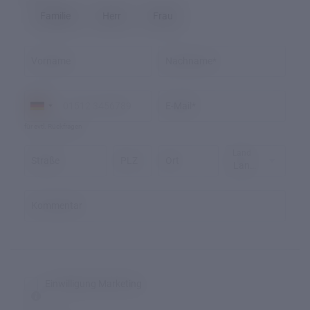
Familie
Herr
Frau
Vorname
Nachname*
E-Mail*
für evtl. Rückfragen
Land
Straße
PLZ
Ort
Kommentar
Einwilligung Marketing