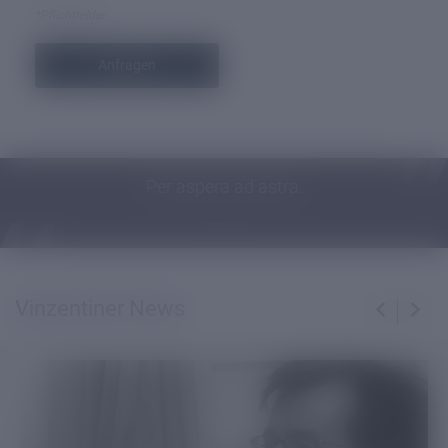
*Pflichtfelder
Anfragen
Per aspera ad astra.
Seneca
Vinzentiner News