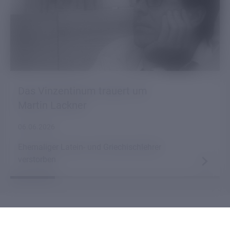
Das Vinzentinum trauert um
Martin Lackner
06.06.2026
Ehemaliger Latein- und Griechischlehrer
verstorben
ALLE NEWS & TERMINE