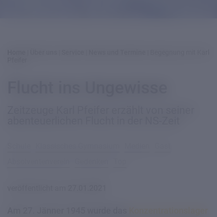
Home
|
Über uns
|
Service
|
News und Termine
|
Begegnung mit Karl
Pfeifer
Flucht ins Ungewisse
Zeitzeuge Karl Pfeifer erzählt von seiner
abenteuerlichen Flucht in der NS-Zeit
Schule
Klassisches Gymnasium
Medien
Gast
Absolventenverein
Gedenken
Top
veröffentlicht am
27.01.2021
Am 27. Jänner 1945 wurde das
Konzentrationslager