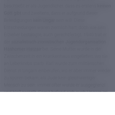
beschließt er als Jugendlicher, dass es erstens
keinen
Gott gibt
und zweitens, dass er aufgrund dieser
Beleidigungen
kein Ungar
sein will. Diese
Entscheidungen waren ziemlich hart, doch wie sein
Erzieher bestätigte, auch gerechtfertigt. 1940 trat er
der
sozialistisch-zionistischen Jugendorganisation
Hashomer Hatzair
bei. Seine Mutter wurde in der
Zwischenzeit in ein Krankenhaus eingeliefert, wo sie
an Leberkrebs starb. Karl wurde zum militärischen
Dienst in Ungarn einberufen, wo er aber immer wieder
zu spüren bekam, als Jude kein gleichwertiger
Mensch zu sein. Immer öfter wurde er ausgegrenzt
und bloßgestellt. Somit befand sich auch Ungarn im
Anfangsstadium des Antisemitismus. Karl Pfeifer
zufolge war
Ungarn kein Opfer
, sondern es gab dort
auch immer mehr
Täter
. Von nun an arbeitete er auch