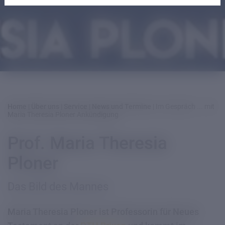
Home
|
Über uns
|
Service
|
News und Termine
|
Im Gespräch ... mit
Maria Theresia Ploner Ankündigung
Prof. Maria Theresia
Ploner
Das Bild des Mannes
Maria Theresia Ploner ist Professorin für Neues