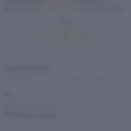
Testament an der
PTH Brixen
und kommt im
Rahmen von
"PTH goes to school"
ins Vinzentinum.
teilen
Datum und Uhrzeit
11 Apr 2024
16:15 Uhr - 17:15 Uhr
Ort
Vinzentinum | Festsaal
auf maps anzeigen