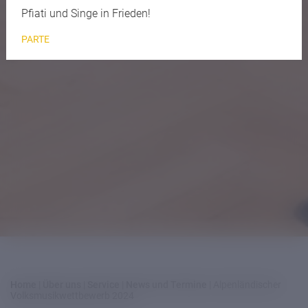
Pfiati und Singe in Frieden!
PARTE
Home
|
Über uns
|
Service
|
News und Termine
|
Alpenländischer
Volksmusikwettbewerb 2024