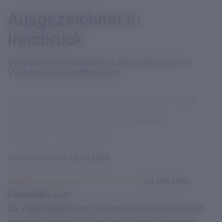
Ausgezeichnet in
Innsbruck
Vinzentinerinnen beim Alpenländischer
Volksmusikwettbewerb
Schule
Mittelschule
Klassisches Gymnasium
Musik
Chor
Mädchenchor
Exkursion
Veranstaltung
Wettbewerb
Gratulation
Top
veröffentlicht am
28.10.2024
Mädchenchorleiterin Clara Sattler
ist mit zwei
Ensembles zum
25. Alpenländischen Volksmusikwettbewerb nach