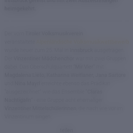
Innsbruck gereist und mit zwei Auszeichnungen
heimgekehrt.
Der vom
Tiroler Volksmusikverein
veranstaltete
Alpenländische Volksmusikwettbewerb
wurde heuer zum 25. Mal in
Innsbruck
ausgetragen.
Der
Vinzentiner Mädchenchor
war mit zwei Gruppen
dabei. Das Oberschulquartett
"Mir Vier"
mit
Magdalena Lieto, Katharina Weitlaner, Jana Sartore
und
Nina Mayrl
erreichte ebenso das Prädikat
"ausgezeichnet" wie das Ensemble
"Claras
Nachtigalln"
- eine Gruppe acht ehemaliger
Vinzentiner Mittelschülerinnen
, die nach wie vor im
Vinzentinum singen.
teilen