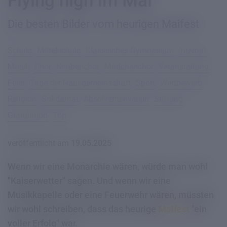
Flying high im Mai
Die besten Bilder vom heurigen Maifest
Schule
Mittelschule
Klassisches Gymnasium
Internat
Musik
Chor
Knabenchor
Mädchenchor
Veranstaltung
Feier
Tage der Hausgemeinschaft
Sport
Wettbewerb
Religion
Solidarität
Absolventenverein
Stiftung
Gratulation
Top
veröffentlicht am
19.05.2025
Wenn wir eine Monarchie wären, würde man wohl
"Kaiserwetter" sagen. Und wenn wir eine
Musikkapelle oder eine Feuerwehr wären, müssten
wir wohl schreiben, dass das heurige
Maifest
"ein
voller Erfolg" war.