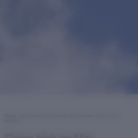
Home
|
Über uns
|
Service
|
News und Termine
|
Maifest 2025
Bericht