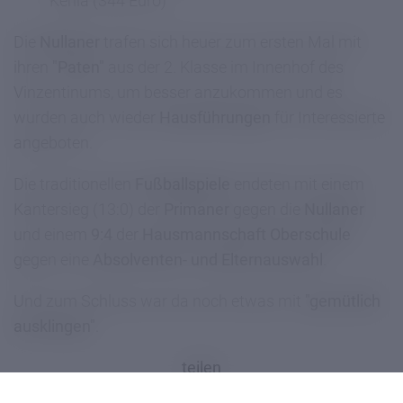
Kenia (344 Euro)
Die
Nullaner
trafen sich heuer zum ersten Mal mit
ihren
"Paten"
aus der 2. Klasse im Innenhof des
Vinzentinums, um besser anzukommen und es
wurden auch wieder
Hausführungen
für Interessierte
angeboten.
Die traditionellen
Fußballspiele
endeten mit einem
Kantersieg (13:0) der
Primaner
gegen die
Nullaner
und einem
9:4
der
Hausmannschaft Oberschule
gegen eine
Absolventen- und Elternauswahl
.
Und zum Schluss war da noch etwas mit
"gemütlich
ausklingen"
.
teilen