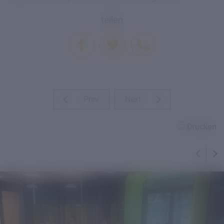
teilen
Prev
Next
Drucken