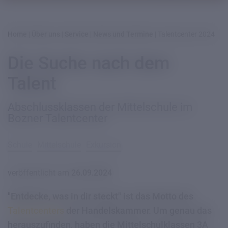
Home
|
Über uns
|
Service
|
News und Termine
|
Talentcenter 2024
Die Suche nach dem
Talent
Abschlussklassen der Mittelschule im
Bozner Talentcenter
Schule
Mittelschule
Exkursion
veröffentlicht am
26.09.2024
"Entdecke, was in dir steckt" ist das Motto des
Talentcenters
der Handelskammer. Um genau das
herauszufinden, haben die Mittelschulklassen 3A