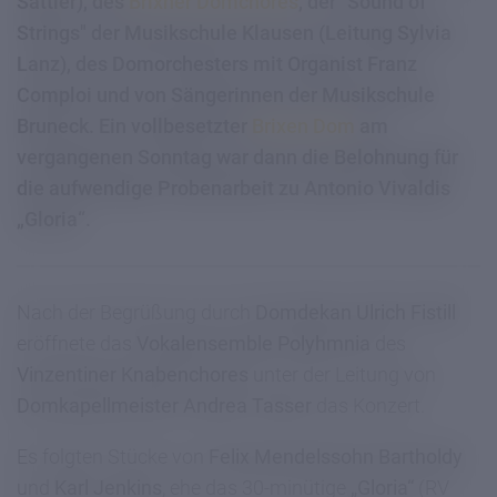
Sattler), des
Brixner Domchores
, der "Sound of
Strings" der Musikschule Klausen (Leitung Sylvia
Lanz), des Domorchesters mit Organist Franz
Comploi und von Sängerinnen der Musikschule
Bruneck. Ein vollbesetzter
Brixen Dom
am
vergangenen Sonntag war dann die Belohnung für
die aufwendige Probenarbeit zu Antonio Vivaldis
„Gloria“.
Nach der Begrüßung durch
Domdekan Ulrich Fistill
eröffnete das
Vokalensemble Polyhmnia
des
Vinzentiner Knabenchores
unter der Leitung von
Domkapellmeister Andrea Tasser
das Konzert.
Es folgten Stücke von
Felix Mendelssohn Bartholdy
und
Karl Jenkins
, ehe das 30-minütige
„Gloria“
(RV