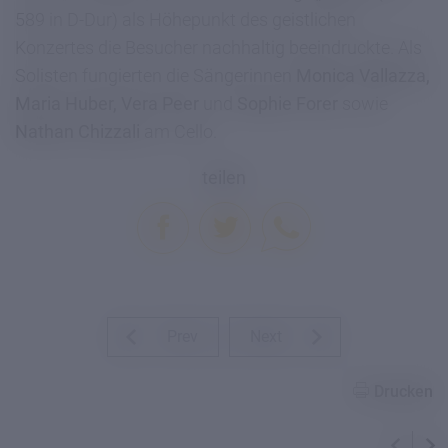
589 in D-Dur) als Höhepunkt des geistlichen
Konzertes die Besucher nachhaltig beeindruckte. Als
Solisten fungierten die Sängerinnen
Monica Vallazza,
Maria Huber, Vera Peer
und
Sophie Forer
sowie
Nathan Chizzali
am Cello.
teilen
Prev
Next
Drucken