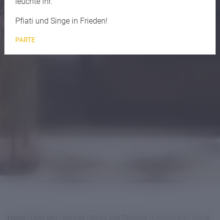
leuchte ihr.
Pfiati und Singe in Frieden!
PARTE
Home
|
Über uns
|
Service
|
News und Termine
|
Chorkonzert Gloria