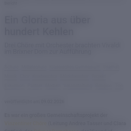
Bericht
Ein Gloria aus über
hundert Kehlen
Drei Chöre mit Orchester brachten Vivaldi
im Brixner Dom zur Aufführung
Schule
Mittelschule
Klassisches Gymnasium
Internat
Musik
Chor
Knabenchor
Mädchenchor
Projekt
Exkursion
Partner
Medien
Veranstaltung
Religion
Top
veröffentlicht am
09.02.2026
Es war ein großes Gemeinschaftsprojekt der
Vinzentiner Chöre
(Leitung Andrea Tasser und Clara