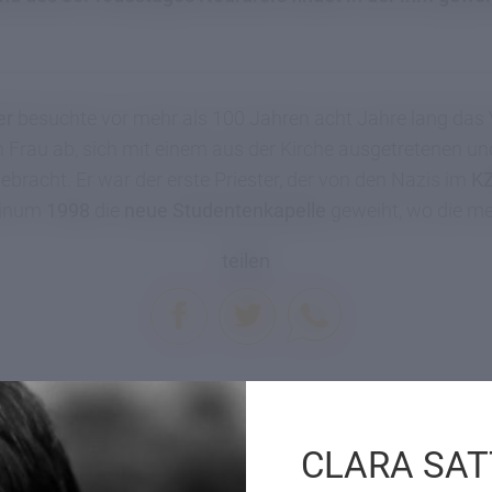
er
besuchte vor mehr als 100 Jahren acht Jahre lang das
en Frau ab, sich mit einem aus der Kirche ausgetretenen u
racht. Er war der erste Priester, der von den Nazis im
KZ
tinum
1998
die
neue Studentenkapelle
geweiht, wo die me
teilen
Prev
Next
CLARA SAT