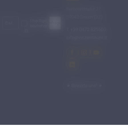
Brennerstraße 37
39042 Brixen (BZ)
Einwilligung
Anfragen
E-Mail*
Marketing*
T +39 0472 821600
info@
vinzentinum.
it
★ Bewerte uns! ★