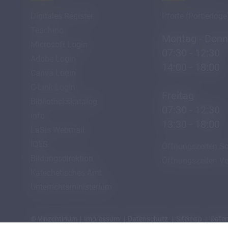
Digitales Register
Pforte (Portierloge
Teachino
Montag - Donn
Microsoft Login
07:30 - 12:30
Adobe Login
14:00 - 18:00
Canva Login
C-Link Login
Freitag
Bibliothekskatalog
07:30 - 12:30
info
13:30 - 18:00
LaSis Webmail
IQES
Öffnungszeiten Sc
Bildungsdirektion
Öffnungszeiten Ve
Katechetisches Amt
Unterrichtsministerium
© Vinzentinum
Impressum
Datenschutz
Sitemap
Daten