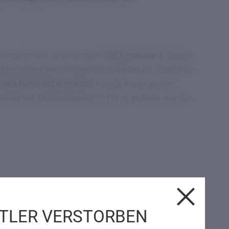
 Vinzentinum und hat dort
1903 maturiert
. Später
nd geschiedenen Nationalsozialisten zu vermählen.
 Buchenwald ermordet
wurde. Nach seiner
isten der Gottesdienste im Haus gefeiert werden.
TLER VERSTORBEN