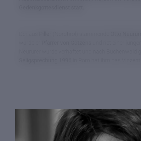
Gedenkgottesdienst statt.
Der aus
Piller
(Nordtirol) stammende
Otto Neurur
wurde er
Pfarrer von Götzens
und riet einer jung
Neururer wurde verhaftet und nach Buchenwald geb
Seligsprechung 1996
in Rom hat ihm das Vinzen