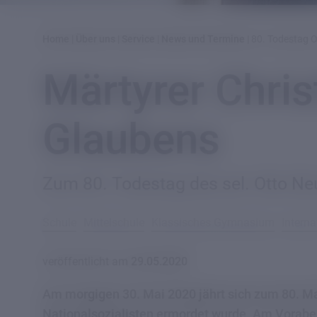
Home
|
Über uns
|
Service
|
News und Termine
|
80. Todestag O
Märtyrer Chris
Glaubens
Zum 80. Todestag des sel. Otto Ne
Schule
Mittelschule
Klassisches Gymnasium
Interna
veröffentlicht am
29.05.2020
Am morgigen 30. Mai 2020 jährt sich zum 80. Ma
Nationalsozialisten ermordet wurde. Am Voraben