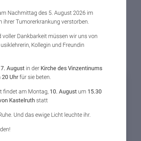
Drucken
t am Nachmittag des 5. August 2026 im
 ihrer Tumorerkrankung verstorben.
 voller Dankbarkeit müssen wir uns von
Musiklehrerin, Kollegin und Freundin
,
7. August
in der
Kirche des Vinzentinums
m
20 Uhr
für sie beten.
st findet am Montag,
10. August
um
15.30
 von Kastelruth
statt
 Ruhe. Und das ewige Licht leuchte ihr.
eden!