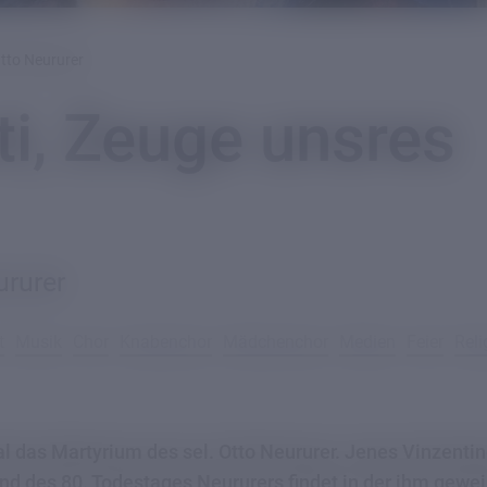
tto Neururer
ti, Zeuge unsres
ururer
t
Musik
Chor
Knabenchor
Mädchenchor
Medien
Feier
Reli
l das Martyrium des sel. Otto Neururer. Jenes Vinzenti
d des 80. Todestages Neururers findet in der ihm gewe