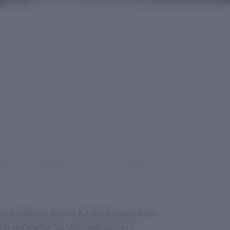
gion
Absolventenverein
Stiftung
Gedenken
Top
ner Schülers, der im KZ Buchenwald von
ihten Kapelle im Vinzentinum ein