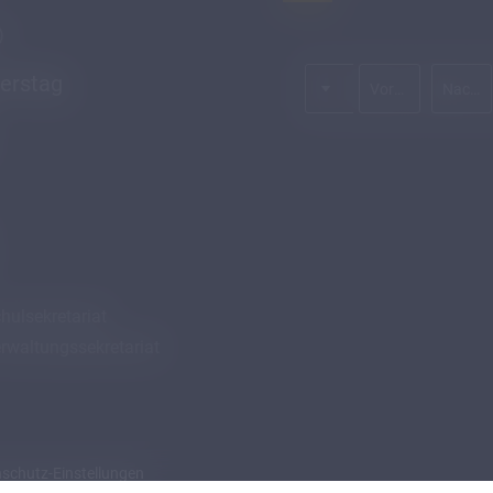
)
Anrede
erstag
Vorname
Nachname*
hulsekretariat
rwaltungssekretariat
schutz-Einstellungen