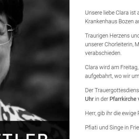
Unsere liebe Clara is
Krankenhaus Bozen an
Traurigen Herzens und
unserer Chorleiterin, 
verabschieden.
ubens
Clara wird am Freitag
aufgebahrt, wo wir u
Der Trauergottesdien
Uhr
in der
Pfarrkirche
Herr, gib ihr die ewige
Pfiati und Singe in Fri