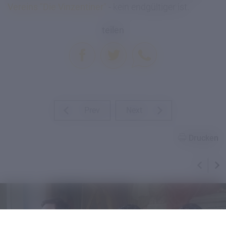
Vereins "Die Vinzentiner"
-
kein endgültiger ist.
teilen
Prev
Next
Drucken