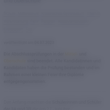
und Oberschule
Schule
Mittelschule
Klassisches Gymnasium
Internat
Veranstaltung
Feier
Religion
Absolventenverein
Gratulation
Top
veröffentlicht am
04.07.2023
Die Abschlussprüfungen in der
Mittel-
und
Oberschule
sind beendet. Alle Kandidatinnen und
Kandidaten haben die Prüfung bestanden und im
Rahmen einer kleinen Feier ihre Diplome
entgegengenommen.
Den Anfang machten die
Schülerinnen und Schüler
der 3A und 3B
, die am 27. Juni ihre