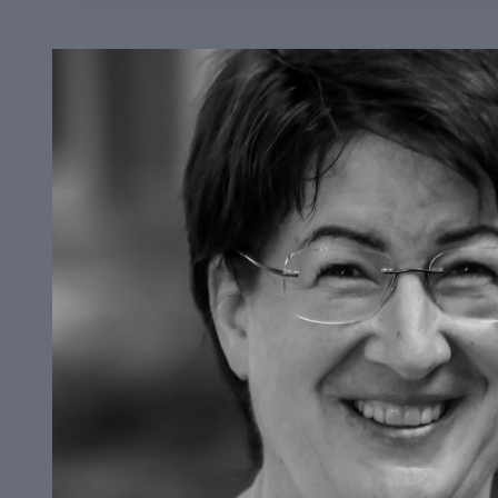
Nach der Vorstellung des Mitarbeiterstabes durch
und Mitarbeiter geehrt.
Hw. Hermann Stabinger
is
heuer ihr
30-jähriges
Dienstjubiläum.
Angela Pruc
für das leibliche Wohl. Ihr
10-Jähriges
feiern heue
Roswitha Steinmair
.
Im Anschluss stellte die
Ernährungsberaterin
Ivo
Zusammenarbeit mit
Heimleiter Paul Felix Rigo, 
Am Nachmittag wurde das Schuljahr 2018/19 feie