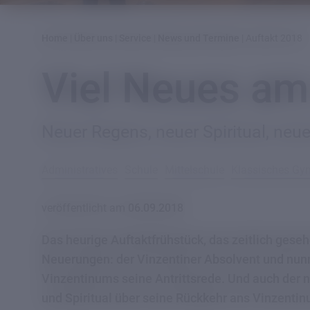
Home
|
Über uns
|
Service
|
News und Termine
|
Auftakt 2018
Viel Neues am
Neuer Regens, neuer Spiritual, neue
Administratives
Schule
Mittelschule
Klassisches G
veröffentlicht am
06.09.2018
Das heurige Auftaktfrühstück, das zeitlich geseh
Neuerungen: der Vinzentiner Absolvent und nunm
Vinzentinums seine Antrittsrede. Und auch der
und Spiritual über seine Rückkehr ans Vinzenti