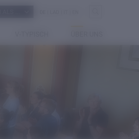
ALS ...
DE
LAD
IT
EN
V-TYPISCH
ÜBER UNS