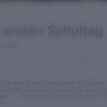
 ersten Schultag
s Menü ...
ymnasium
Internat
Musik
Chor
Knabenchor
Mädchenchor
Fe
en eigentlich ein Brunch, wenn nicht gar ein Mittagesse
ehrige Generalvikar der Diözese Bozen-Brixen Hw. Euge
 neue
Spiritual
ist kein Unbekannter. Alt-Vinzentiner Hw. 
num.