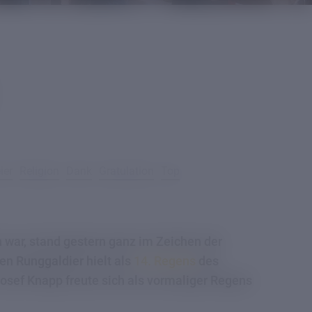
ier
Religion
Dank
Gratulation
Top
n war, stand gestern ganz im Zeichen der
n Runggaldier hielt als
14. Regens
des
Josef Knapp freute sich als vormaliger Regens