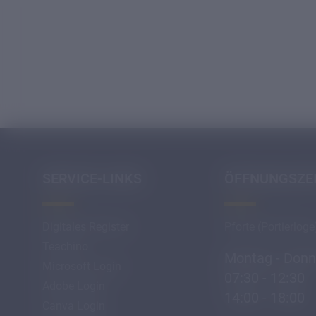
SERVICE-LINKS
ÖFFNUNGSZE
Digitales Register
Pforte (Portierloge
Teachino
Montag - Donn
Microsoft Login
07:30 - 12:30
Adobe Login
14:00 - 18:00
Canva Login