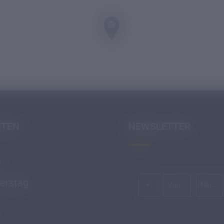
ITEN
NEWSLETTER
)
Anrede
erstag
Vorname
Nachname*