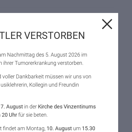
urden auch wieder langjährige Mitarbeiterinnen
nums. Reinigungskraft
Renate Oberhofer
feiert
TLER VERSTORBEN
alzarek
und
Jarek Chorazy
sorgen seit
15 Jahren
elix Rigo
und die Leiterin des Schulsekretariats
t am Nachmittag des 5. August 2026 im
 ihrer Tumorerkrankung verstorben.
en vergangenen Wochen und Monaten in
unner
und seinem Team ausgearbeitet wurde.
 voller Dankbarkeit müssen wir uns von
Musiklehrerin, Kollegin und Freundin
tiner Chören
musikalisch gestaltet wurde.
,
7. August
in der
Kirche des Vinzentinums
m
20 Uhr
für sie beten.
st findet am Montag,
10. August
um
15.30