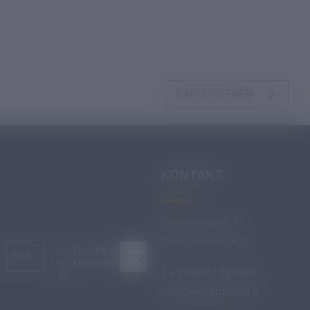
KARTE ÖFFNEN
KONTAKT
Brennerstraße 37
39042 Brixen (BZ)
Einwilligung
Anfragen
E-Mail*
Marketing*
T +39 0472 821600
info@
vinzentinum.
it