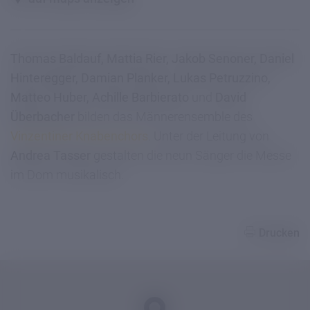
Thomas Baldauf, Mattia Rier, Jakob Senoner, Daniel
Hinteregger, Damian Planker, Lukas Petruzzino,
Matteo Huber, Achille Barbierato
und
David
Überbacher
bilden das Männerensemble des
Vinzentiner Knabenchors
. Unter der Leitung von
Andrea Tasser
gestalten die neun Sänger die Messe
im Dom musikalisch.
Drucken