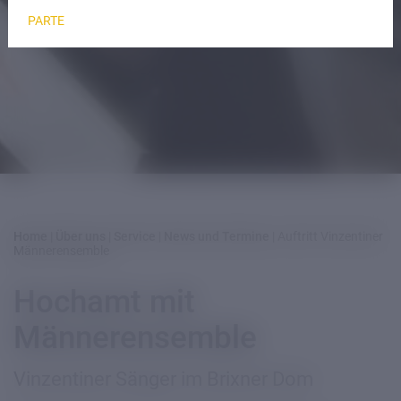
PARTE
Home
|
Über uns
|
Service
|
News und Termine
|
Auftritt Vinzentiner
Männerensemble
Hochamt mit
Männerensemble
Vinzentiner Sänger im Brixner Dom