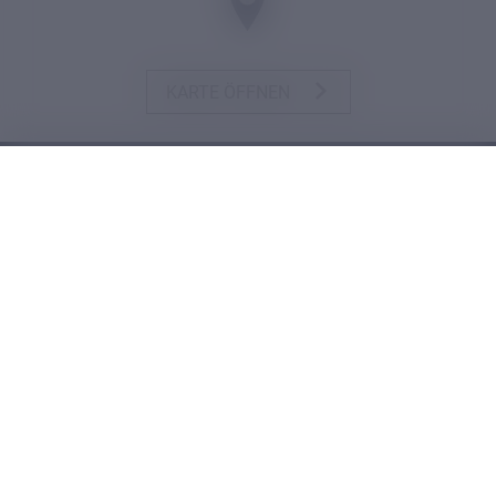
KARTE ÖFFNEN
SERVICE-LINKS
Digitales Register
Teachino
Microsoft Login
Adobe Login
Canva Login
C-Link Login
Bibliothekskatalog