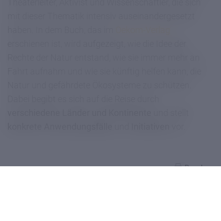
Theaterleiter, Aktivist und Wissenschaftler, die sich
mit dieser Thematik intensiv auseinandergesetzt
haben. In dem Buch, das im
Oekom-Verlag
erschienen ist, wird aufgezeigt, wie die Idee der
Rechte der Natur entstand, wie sie immer mehr an
Fahrt aufnahm und wie sie künftig helfen kann, die
Natur und gefährdete Ökosysteme zu schützen.
Dabei begibt es sich auf die Reise durch
verschiedene Länder und Kontinente
und stellt
konkrete Anwendungsfälle
und
Initiativen
vor.
Drucken
DOWNLOAD