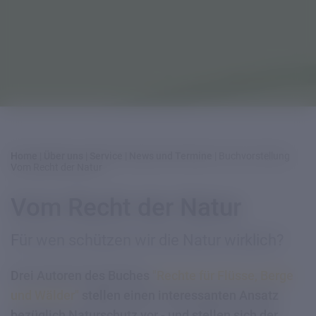
Home
|
Über uns
|
Service
|
News und Termine
|
Buchvorstellung
Vom Recht der Natur
Vom Recht der Natur
Für wen schützen wir die Natur wirklich?
Drei Autoren des Buches
"Rechte für Flüsse, Berge
und Wälder"
stellen einen interessanten Ansatz
bezüglich Naturschutz vor - und stellen sich der