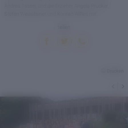
Andrea Tasser und die Erzieher Angela Prucker,
Stefan Weissteiner und Konrad Willeit mit.
teilen
Drucken