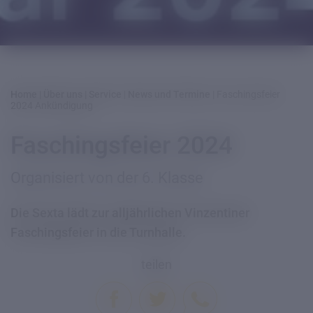
Home
|
Über uns
|
Service
|
News und Termine
|
Faschingsfeier
2024 Ankündigung
Faschingsfeier 2024
Organisiert von der 6. Klasse
Die Sexta lädt zur alljährlichen Vinzentiner
Faschingsfeier in die Turnhalle.
teilen