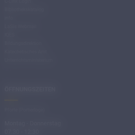
C-Link Login
Bibliothekskatalog
info
LaSis Webmail
IQES
Bildungsdirektion
Katechetisches Amt
Unterrichtsministerium
ÖFFNUNGSZEITEN
Pforte (Portierloge)
Montag - Donnerstag
07:30 - 12:30