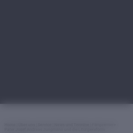
Home
|
Über uns
|
Service
|
News und Termine
|
Filmpremiere -
Pater Josef Andreas Jungmann und die Liturgiereform