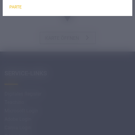
PARTE
KARTE ÖFFNEN
SERVICE-LINKS
Digitales Register
Teachino
Microsoft Login
Adobe Login
Canva Login