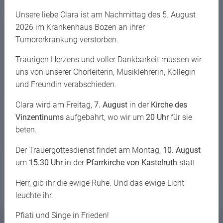
Unsere liebe Clara ist am Nachmittag des 5. August
Für die Dokumentation wurde in Taufers, Brixen,
2026 im Krankenhaus Bozen an ihrer
Niedervintl, Gossensaß und Innsbruck gefilmt.
Tumorerkrankung verstorben.
Außerdem wurden Erforscher, Studenten und
Traurigen Herzens und voller Dankbarkeit müssen wir
Wegbegleiter des berühmten Theologieprofessors
uns von unserer Chorleiterin, Musiklehrerin, Kollegin
interviewt. Die
öffentliche Premiere
findet am
und Freundin verabschieden.
Dienstag, den
27. Oktober 2020, um 19 Uhr
im neuen
Pfarrzentrum von Taufers
statt. Da die
Clara wird am Freitag,
7. August
in der
Kirche des
Vinzentinums
aufgebahrt, wo wir um
20 Uhr
für sie
Teilnehmerzahl begrenzt
ist, bitten wir Interessierte
beten.
darum, sich bis zum 23. Oktober unter der E-Mail-
Adresse
taufers@
seelsorge.
it
anzumelden.
Der Trauergottesdienst findet am Montag,
10. August
um
15.30 Uhr
in der
Pfarrkirche von Kastelruth
statt
Herr, gib ihr die ewige Ruhe. Und das ewige Licht
Drucken
leuchte ihr.
Pfiati und Singe in Frieden!