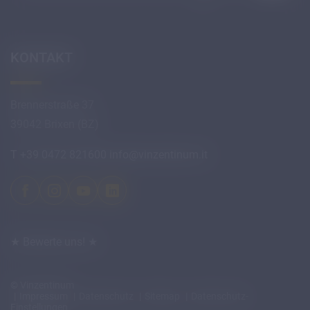
KONTAKT
Brennerstraße 37
39042 Brixen (BZ)
T +39 0472 821600
info@
vinzentinum.
it
★ Bewerte uns! ★
© Vinzentinum
Impressum
Datenschutz
Sitemap
Datenschutz-
Einstellungen