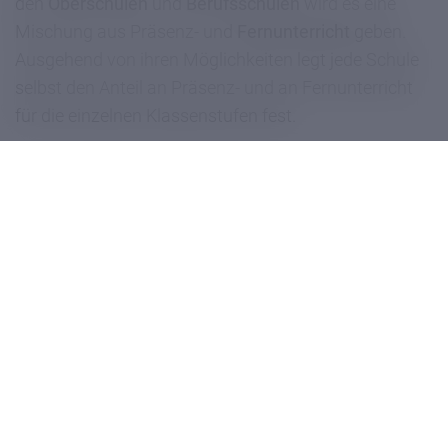
den
Oberschulen
und
Berufsschulen
wird es eine
Mischung aus Präsenz- und
Fernunterricht
geben.
Ausgehend von ihren Möglichkeiten legt jede Schule
selbst den Anteil an Präsenz- und an Fernunterricht
für die einzelnen Klassenstufen fest.
Weitere Informationen gibt es in der
Broschüre
"Vademecum zum Schulstart"
des Bildungsressorts.
teilen
Drucken