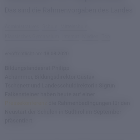
Das sind die Rahmenvorgaben des Landes
Administratives
Schule
Mittelschule
Klassisches Gymnasium
Internat
Medien
Top
veröffentlicht am
18.08.2020
Bildungslandesrat Philipp
Achammer, Bildungsdirektor Gustav
Tschenett und Landesschuldirektorin Sigrun
Falkensteiner haben heute auf einer
Pressekonferenz
die Rahmenbedingungen für den
Neustart der Schulen in Südtirol im September
präsentiert.