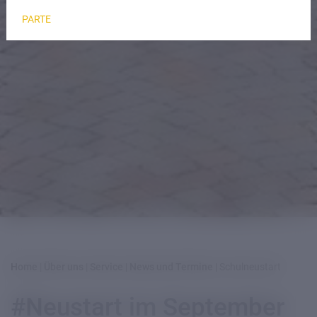
PARTE
Home
|
Über uns
|
Service
|
News und Termine
|
Schulneustart
#Neustart im September