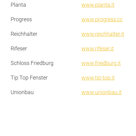
Planta
www.planta.it
Progress
www.progress.cc
Reichhalter
www.reichhalter.it
Rifeser
www.rifeser.it
Schloss Friedburg
www.friedburg.it
Tip Top Fenster
www.tip-top.it
Unionbau
www.unionbau.it
Vitalis (Team Dr Joseph)
www.teamdrjoseph.c
Weger Druckerei
www.weger.bz.it
Wolf Fenster
www.wolf-fenster.it