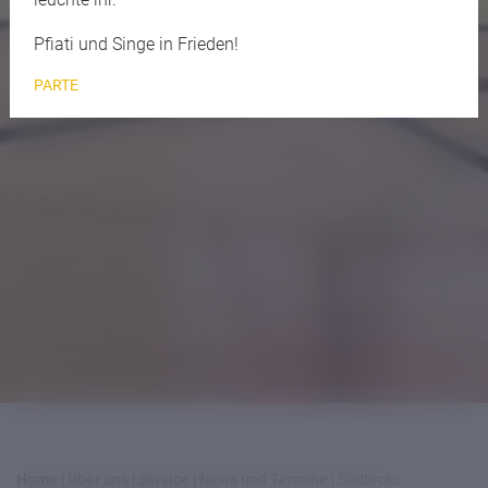
Pfiati und Singe in Frieden!
PARTE
Home
|
Über uns
|
Service
|
News und Termine
|
Südtiroler