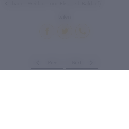
Katharina Weitlaner und Elisabeth Baldauf).
teilen
Prev
Next
Drucken