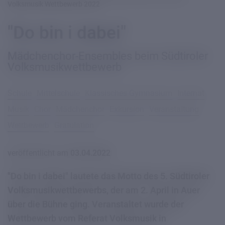
Volksmusik Wettbewerb 2022
"Do bin i dabei"
Mädchenchor-Ensembles beim Südtiroler
Volksmusikwettbewerb
Schule
Mittelschule
Klassisches Gymnasium
Internat
Musik
Chor
Mädchenchor
Exkursion
Veranstaltung
Wettbewerb
Gratulation
veröffentlicht am
03.04.2022
"Do bin i dabei" lautete das Motto des 5. Südtiroler
Volksmusikwettbewerbs, der am 2. April in Auer
über die Bühne ging. Veranstaltet wurde der
Wettbewerb vom Referat Volksmusik in