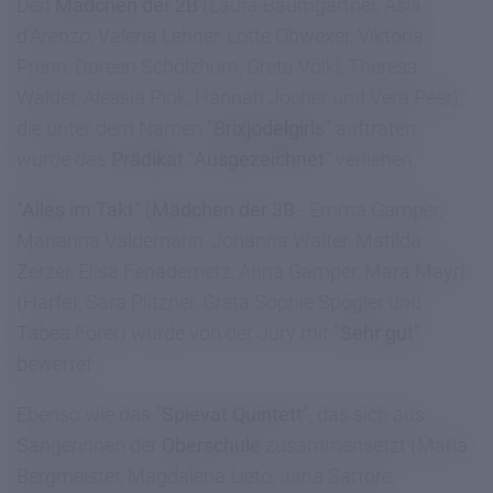
Den
Mädchen der 2B
(Laura Baumgartner, Asia
d'Arenzo, Valeria Lehner, Lotte Obwexer, Viktoria
Prenn, Doreen Schölzhorn, Greta Völkl, Theresa
Walder, Alessia Piok, Hannah Jocher und Vera Peer),
die unter dem Namen
"Brixjodelgirls"
auftraten
wurde das
Prädikat "Ausgezeichnet"
verliehen.
"Alles im Takt"
(
Mädchen der 3B
- Emma Gamper,
Marianna Valdemarin, Johanna Walter, Matilda
Zerzer, Elisa Fenademetz, Anna Gamper, Mara Mayrl
(Harfe), Sara Plitzner, Greta Sophie Spögler und
Tabea Forer) wurde von der Jury mit
"Sehr gut"
bewertet.
Ebenso wie das
"Spievat Quintett"
, das sich aus
Sängerinnen der
Oberschule
zusammensetzt (Maria
Bergmeister, Magdalena Lieto, Jana Sartore,