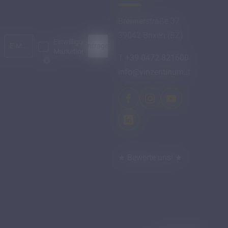
Brennerstraße 37
39042 Brixen (BZ)
Einwilligung
Anfragen
E-Mail*
Marketing*
T +39 0472 821600
info@
vinzentinum.
it
★ Bewerte uns! ★