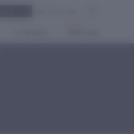
ALS ...
DE
LAD
IT
EN
V-TYPISCH
ÜBER UNS