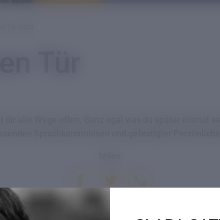
en Tür 2023
en Tür
ir alle Wege offen. Ganz egal was du später einmal wer
enden Sprachkenntnissen und gefestigter Persönlichk
teilen