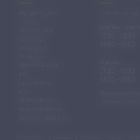
Digitales Register
Pforte (Portierloge
Teachino
Montag - Donn
Microsoft Login
07:30 - 12:30
Adobe Login
14:00 - 18:00
Canva Login
C-Link Login
Freitag
Bibliothekskatalog
07:30 - 12:30
info
13:30 - 18:00
LaSis Webmail
IQES
Öffnungszeiten Sc
Bildungsdirektion
Öffnungszeiten Ve
Katechetisches Amt
Unterrichtsministerium
© Vinzentinum
Impressum
Datenschutz
Sitemap
Daten