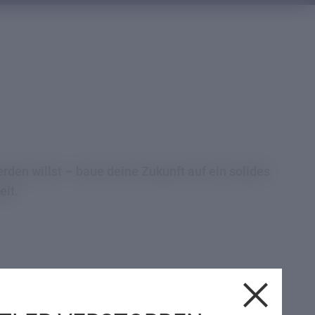
den willst – baue deine Zukunft auf ein solides
eit.