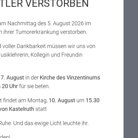
TLER VERSTORBEN
zu meinem Kalender hinzufügen
t am Nachmittag des 5. August 2026 im
zu meinem Kalender hinzufügen
 ihrer Tumorerkrankung verstorben.
zu meinem Kalender hinzufügen
 voller Dankbarkeit müssen wir uns von
auf maps anzeigen
Musiklehrerin, Kollegin und Freundin
,
7. August
in der
Kirche des Vinzentinums
g erfährst du alles Wissenswerte über das
m
20 Uhr
für sie beten.
geschichtlichen
Schwerpunkt über das
und komm uns besuchen. Wir freuen uns!
st findet am Montag,
10. August
um
15.30
 von Kastelruth
statt
at erfahren. Selbstverständlich kannst du uns
 Ruhe. Und das ewige Licht leuchte ihr.
eden!