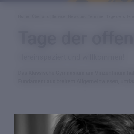
Home
|
Über uns
|
Service
|
News und Termine
|
Tage der offen
Tage der offen
Hereinspaziert und willkommen!
Das Klassische Gymnasium am Vinzentinum hält d
Fundament aus breitem Allgemeinwissen, umfass