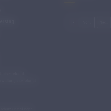
)
Anrede
erstag
Vorname
Nachname*
hulsekretariat
rwaltungssekretariat
schutz-Einstellungen