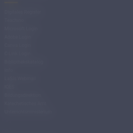
Digitales Register
Teachino
Microsoft Login
Adobe Login
Canva Login
C-Link Login
Bibliothekskatalog
info
LaSis Webmail
IQES
Bildungsdirektion
Katechetisches Amt
Unterrichtsministerium