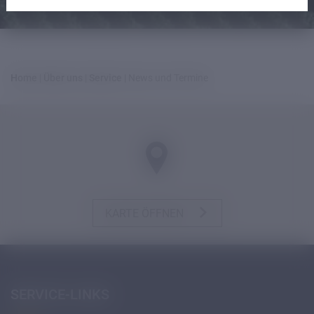
Home
|
Über uns
|
Service
|
News und Termine
KARTE ÖFFNEN
SERVICE-LINKS