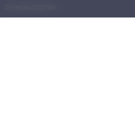
ÖFFNUNGSZEITEN
Pforte (Portierloge)
Montag - Donnerstag
07:30 - 12:30
14:00 - 18:00
Freitag
07:30 - 12:30
13:30 - 18:00
Öffnungszeiten Schulsekretariat
Öffnungszeiten Verwaltungssekretariat