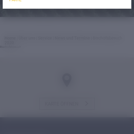
Home
|
Über uns
|
Service
|
News und Termine
|
Bischofsbesuch
2020
Bischofsbesuch
KARTE ÖFFNEN