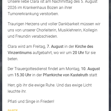
Unsere liebe Clara ist am Nachmittag des 5. August
2026 im Krankenhaus Bozen an ihrer
Tumorerkrankung verstorben.
Traurigen Herzens und voller Dankbarkeit müssen wir
uns von unserer Chorleiterin, Musiklehrerin, Kollegin
und Freundin verabschieden.
Clara wird am Freitag,
7. August
in der
Kirche des
Vinzentinums
aufgebahrt, wo wir um
20 Uhr
für sie
beten.
Der Trauergottesdienst findet am Montag,
10. August
um
15.30 Uhr
in der
Pfarrkirche von Kastelruth
statt
Herr, gib ihr die ewige Ruhe. Und das ewige Licht
leuchte ihr.
Pfiati und Singe in Frieden!
PARTE