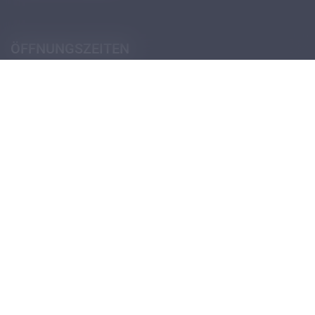
ÖFFNUNGSZEITEN
Pforte (Portierloge)
Montag - Donnerstag
07:30 - 12:30
14:00 - 18:00
Freitag
07:30 - 12:30
13:30 - 18:00
Öffnungszeiten Schulsekretariat
Öffnungszeiten Verwaltungssekretariat