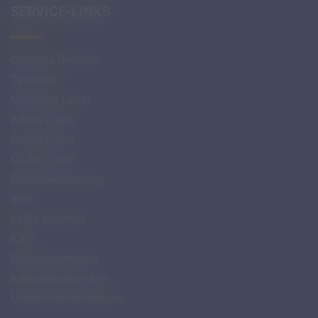
SERVICE-LINKS
Digitales Register
Teachino
Microsoft Login
Adobe Login
Canva Login
C-Link Login
Bibliothekskatalog
info
LaSis Webmail
IQES
Bildungsdirektion
Katechetisches Amt
Unterrichtsministerium