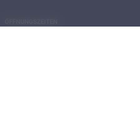
ÖFFNUNGSZEITEN
Pforte (Portierloge)
Montag - Donnerstag
07:30 - 12:30
14:00 - 18:00
Freitag
07:30 - 12:30
13:30 - 18:00
Öffnungszeiten Schulsekretariat
Öffnungszeiten Verwaltungssekretariat