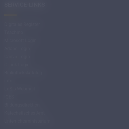
SERVICE-LINKS
Digitales Register
Teachino
Microsoft Login
Adobe Login
Canva Login
C-Link Login
Bibliothekskatalog
info
LaSis Webmail
IQES
Bildungsdirektion
Katechetisches Amt
Unterrichtsministerium