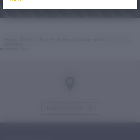
Home
|
Über uns
|
Service
|
News und Termine
|
Diplomverleihung
MS 2025
Diplomverleihung MS
KARTE ÖFFNEN