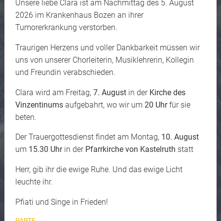
Unsere liebe Clara ist am Nachmittag des 5. August
2026 im Krankenhaus Bozen an ihrer
Tumorerkrankung verstorben.
Traurigen Herzens und voller Dankbarkeit müssen wir
uns von unserer Chorleiterin, Musiklehrerin, Kollegin
und Freundin verabschieden.
Clara wird am Freitag,
7. August
in der
Kirche des
Vinzentinums
aufgebahrt, wo wir um
20 Uhr
für sie
beten.
Der Trauergottesdienst findet am Montag,
10. August
um
15.30 Uhr
in der
Pfarrkirche von Kastelruth
statt
Herr, gib ihr die ewige Ruhe. Und das ewige Licht
leuchte ihr.
Pfiati und Singe in Frieden!
PARTE