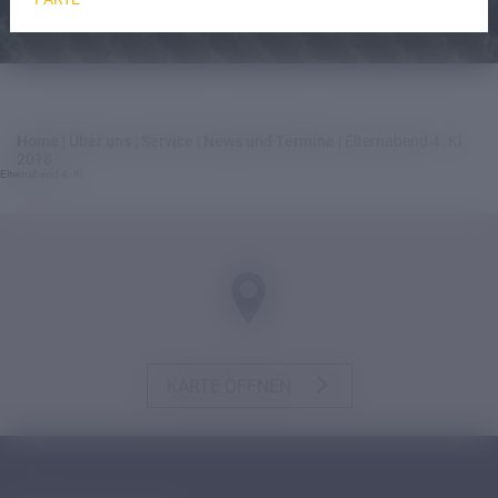
Home
|
Über uns
|
Service
|
News und Termine
|
Elternabend 4. Kl.
2018
Elternabend 4. Kl.
KARTE ÖFFNEN