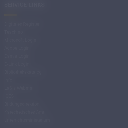
SERVICE-LINKS
Digitales Register
Teachino
Microsoft Login
Adobe Login
Canva Login
C-Link Login
Bibliothekskatalog
info
LaSis Webmail
IQES
Bildungsdirektion
Katechetisches Amt
Unterrichtsministerium