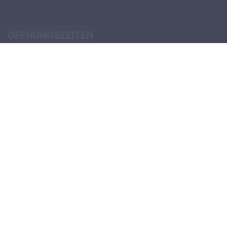
ÖFFNUNGSZEITEN
Pforte (Portierloge)
Montag - Donnerstag
07:30 - 12:30
14:00 - 18:00
Freitag
07:30 - 12:30
13:30 - 18:00
Öffnungszeiten Schulsekretariat
Öffnungszeiten Verwaltungssekretariat