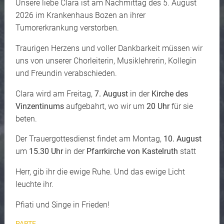
Unsere liebe Clara ist am Nachmittag des 5. August
2026 im Krankenhaus Bozen an ihrer
Tumorerkrankung verstorben.
Traurigen Herzens und voller Dankbarkeit müssen wir
uns von unserer Chorleiterin, Musiklehrerin, Kollegin
und Freundin verabschieden.
Clara wird am Freitag,
7. August
in der
Kirche des
Vinzentinums
aufgebahrt, wo wir um
20 Uhr
für sie
beten.
Der Trauergottesdienst findet am Montag,
10. August
um
15.30 Uhr
in der
Pfarrkirche von Kastelruth
statt
Herr, gib ihr die ewige Ruhe. Und das ewige Licht
leuchte ihr.
Pfiati und Singe in Frieden!
PARTE