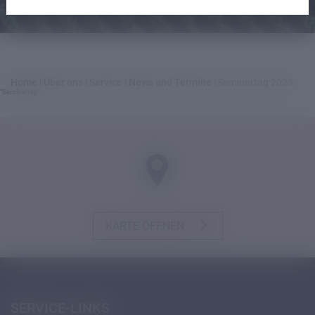
Home
|
Über uns
|
Service
|
News und Termine
|
Seminartag 2023
"Seminartag"
KARTE ÖFFNEN
SERVICE-LINKS