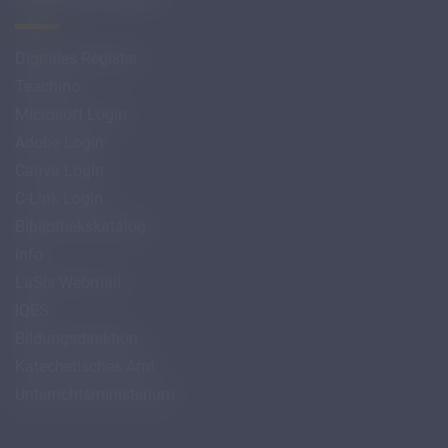
Digitales Register
Teachino
Microsoft Login
Adobe Login
Canva Login
C-Link Login
Bibliothekskatalog
info
LaSis Webmail
IQES
Bildungsdirektion
Katechetisches Amt
Unterrichtsministerium