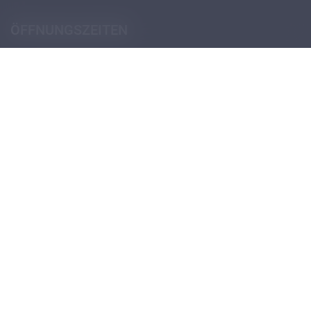
ÖFFNUNGSZEITEN
Pforte (Portierloge)
Montag - Donnerstag
07:30 - 12:30
14:00 - 18:00
Freitag
07:30 - 12:30
13:30 - 18:00
Öffnungszeiten Schulsekretariat
Öffnungszeiten Verwaltungssekretariat