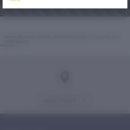
Home
|
Über uns
|
Service
|
News und Termine
|
Seminartag 2025
Ankündigung
Seminartag
KARTE ÖFFNEN