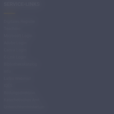
SERVICE-LINKS
Digitales Register
Teachino
Microsoft Login
Adobe Login
Canva Login
C-Link Login
Bibliothekskatalog
info
LaSis Webmail
IQES
Bildungsdirektion
Katechetisches Amt
Unterrichtsministerium