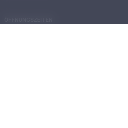
ÖFFNUNGSZEITEN
Pforte (Portierloge)
Montag - Donnerstag
07:30 - 12:30
14:00 - 18:00
Freitag
07:30 - 12:30
13:30 - 18:00
Öffnungszeiten Schulsekretariat
Öffnungszeiten Verwaltungssekretariat