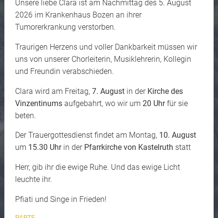
Unsere liebe Clara ist am Nachmittag des 5. August
2026 im Krankenhaus Bozen an ihrer
Tumorerkrankung verstorben.
Traurigen Herzens und voller Dankbarkeit müssen wir
uns von unserer Chorleiterin, Musiklehrerin, Kollegin
und Freundin verabschieden.
Clara wird am Freitag,
7. August
in der
Kirche des
Vinzentinums
aufgebahrt, wo wir um
20 Uhr
für sie
beten.
Der Trauergottesdienst findet am Montag,
10. August
um
15.30 Uhr
in der
Pfarrkirche von Kastelruth
statt
Herr, gib ihr die ewige Ruhe. Und das ewige Licht
leuchte ihr.
Pfiati und Singe in Frieden!
PARTE