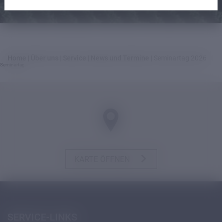
Home
|
Über uns
|
Service
|
News und Termine
|
Seminartag 2026
Seminartag
KARTE ÖFFNEN
SERVICE-LINKS