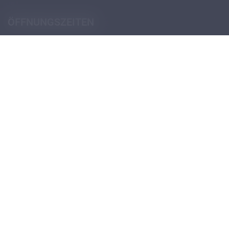
ÖFFNUNGSZEITEN
Pforte (Portierloge)
Montag - Donnerstag
07:30 - 12:30
14:00 - 18:00
Freitag
07:30 - 12:30
13:30 - 18:00
Öffnungszeiten Schulsekretariat
Öffnungszeiten Verwaltungssekretariat