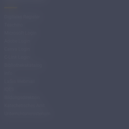
Digitales Register
Teachino
Microsoft Login
Adobe Login
Canva Login
C-Link Login
Bibliothekskatalog
info
LaSis Webmail
IQES
Bildungsdirektion
Katechetisches Amt
Unterrichtsministerium