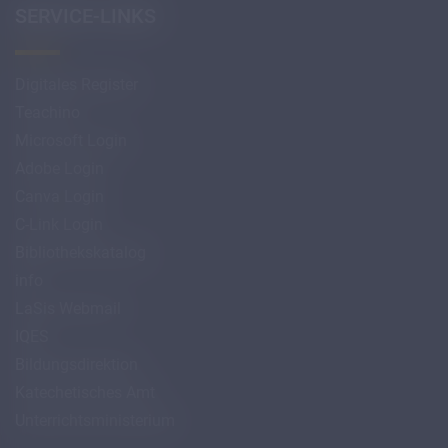
SERVICE-LINKS
Digitales Register
Teachino
Microsoft Login
Adobe Login
Canva Login
C-Link Login
Bibliothekskatalog
info
LaSis Webmail
IQES
Bildungsdirektion
Katechetisches Amt
Unterrichtsministerium