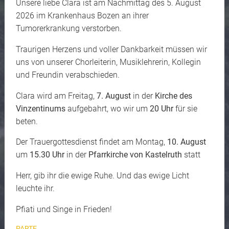
Unsere liebe Clara ist am Nachmittag des 5. August
2026 im Krankenhaus Bozen an ihrer
Tumorerkrankung verstorben.
Traurigen Herzens und voller Dankbarkeit müssen wir
uns von unserer Chorleiterin, Musiklehrerin, Kollegin
und Freundin verabschieden.
Clara wird am Freitag,
7. August
in der
Kirche des
Vinzentinums
aufgebahrt, wo wir um
20 Uhr
für sie
beten.
Der Trauergottesdienst findet am Montag,
10. August
um
15.30 Uhr
in der
Pfarrkirche von Kastelruth
statt
Herr, gib ihr die ewige Ruhe. Und das ewige Licht
leuchte ihr.
Pfiati und Singe in Frieden!
PARTE