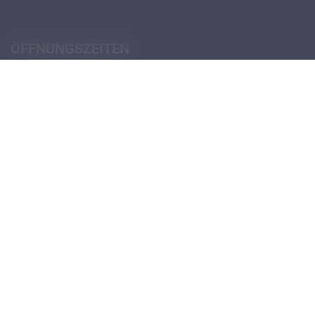
ÖFFNUNGSZEITEN
Pforte (Portierloge)
Montag - Donnerstag
07:30 - 12:30
14:00 - 18:00
Freitag
07:30 - 12:30
13:30 - 18:00
Öffnungszeiten Schulsekretariat
Öffnungszeiten Verwaltungssekretariat