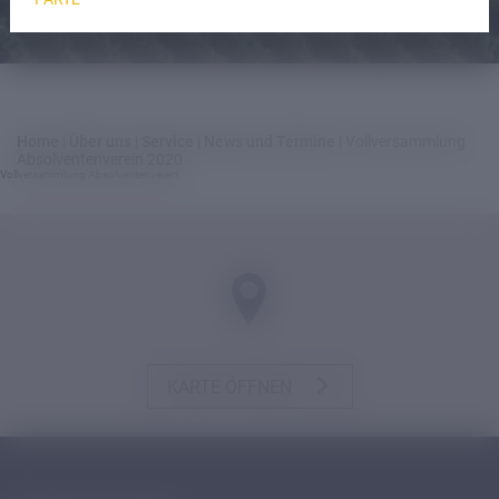
Home
|
Über uns
|
Service
|
News und Termine
|
Vollversammlung
Absolventenverein 2020
Vollversammlung Absolventenverein
KARTE ÖFFNEN