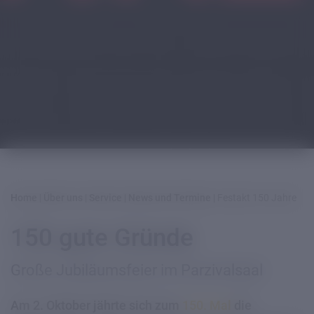
Home
|
Über uns
|
Service
|
News und Termine
|
Festakt 150 Jahre
150 gute Gründe
Große Jubiläumsfeier im Parzivalsaal
Am 2. Oktober jährte sich zum
150. Mal
die