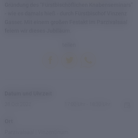
Gründung des "Fürstbischöflichen Knabenseminars"
- wie es damals hieß - durch Fürstbischof Vinzenz
Gasser. Mit einem großen Festakt im Parzivalsaal
feiern wir dieses Jubiläum.
teilen
Datum und Uhrzeit
28 Oct 2022
17:00 Uhr - 18:30 Uhr
Ort
Parzivalsaal | Vinzentinum