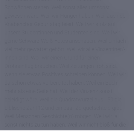
Schwächen stehen. Weil sonst alles umsonst
gewesen wäre. Weil wir Hunger haben. Weil auch der
Knabenchor Geburtstag feiert. Weil wir stolz auf
unsere Studentinnen und Studenten sind. Weil wir
gerne Schwarz-Weiß-Fotos anschauen. Weil einfach
viel mehr gewattet gehört. Weil wir alle Vinzentiner/-
innen sind. Weil wir einen Grund für einen
Drohnenflug brauchen. Weil Zeitungen froh sind,
wenn sie etwas Positives schreiben können. Weil wir
da schon etwas vorbereitet haben. Weil ein Buch
mehr als eine Seite hat. Weil der Vinzenz sonst
beleidigt wäre. Weil die Quadratwurzel aus 150 die
biblische Zahl 12 und ein paar Zerquetschte ergibt.
Weil Menschen Geschichte(n) mögen. Weil wir ja
sonst nichts zu tun haben. Weil wir nicht bloß für die
Schule lernen. Weil man nie weiß was kommt. Weil