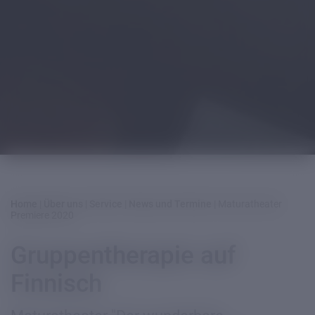
Home
|
Über uns
|
Service
|
News und Termine
|
Maturatheater
Premiere 2020
Gruppentherapie auf
Finnisch