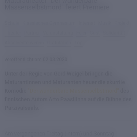
Maturatheater "Der wunderbare
Massenselbstmord" feiert Premiere
Schule
Klassisches Gymnasium
Internat
Musik
Projekt
Theater
Partner
Veranstaltung
Feier
Gast
Solidarität
Absolventenverein
Gratulation
Top
veröffentlicht am
02.03.2020
Unter der Regie von Gerd Weigel bringen die
Maturantinnen und Maturanten heuer die skurrile
Komödie
"Der wunderbare Massenselbstmord"
des
finnischen Autors Arto Paasilinna auf die Bühne des
Parzivalsaals.
Am vergangenen Freitag (intern) und Sonntag