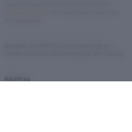
Spenden eingenommenen Geldes wird an den
"
Verband Ariadne
– für die psychische Gesundheit
aller" gespendet.
Benötigen Sie Hilfe? Die Telefonseelsorge der
Caritas ist rund um die Uhr erreichbar: 0471 052052
Nachtrag
Die restlichen Vorstellungen mussten aufgrund der
COVID-19-Pandemie abgesagt werden.
teilen