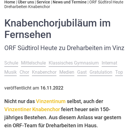
Home
|
Über uns
|
Service
|
News und Termine
|
ORF Südtirol Heute
Dreharbeiten Knabenchor
Knabenchorjubiläum im
Fernsehen
ORF Südtirol Heute zu Dreharbeiten im Vinz
Schule
Mittelschule
Klassisches Gymnasium
Internat
Musik
Chor
Knabenchor
Medien
Gast
Gratulation
Top
veröffentlicht am
16.11.2022
Nicht nur das
Vinzentinum
selbst, auch der
Vinzentiner Knabenchor
feiert heuer sein 150-
jähriges Bestehen. Aus diesem Anlass war gestern
ein ORF-Team für Dreharbeiten im Haus.